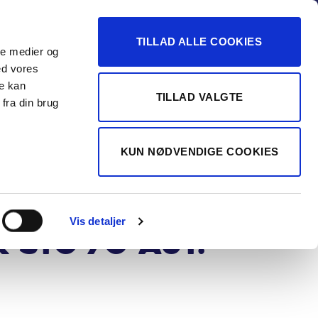
-16
TILLAD ALLE COOKIES
ale medier og
Vurdér min bil
 FORHANDLER
ed vores
re kan
TILLAD VALGTE
fra din brug
olf Variant
KUN NØDVENDIGE COOKIES
SI BMT EVO
line DSG
Vis detaljer
 Stc 7g Aut.