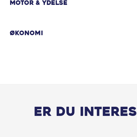
USB stik
Motor & Ydelse
Økonomi
Er du interes