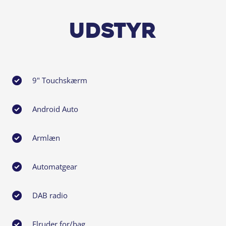
Udstyr
9" Touchskærm
Android Auto
Armlæn
Automatgear
DAB radio
Elruder for/bag