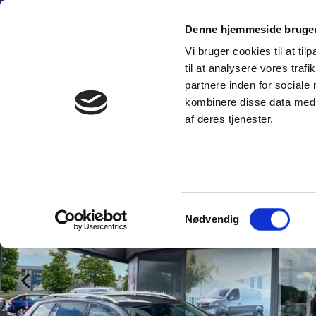
Fortsæt
(+45) 6
til
Denne hjemmeside bruger
indhold
Vi bruger cookies til at til
SÆLG PERSON
til at analysere vores tra
partnere inden for sociale
kombinere disse data med a
af deres tjenester.
Samtykkevalg
Nødvendig