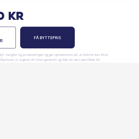
0
kr
FÅ BYTTEPRIS
ER
fejl, mangler og prisændringer og gør opmærksom på, at bilerne kan blive
ikationer er angivet for bilen generelt og ikke for den specifikke bil.