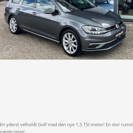
En yderst velholdt Golf med den nye 1,5 TSI motor! En stor rummeli
næste rejse!