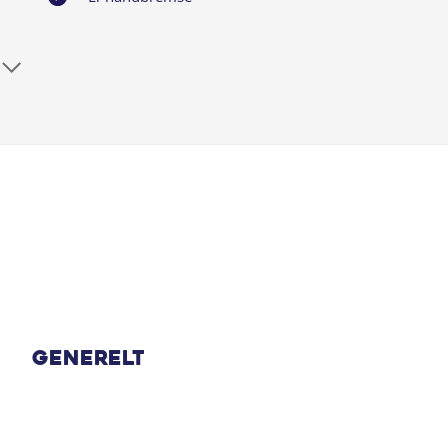
Fartpilot adaptiv
Infocenter
Kopholder
LED kørelys
Multifunktionsrat
Navigation via Apple carplay/Android Auto
Generelt
Sædevarme for