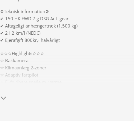
⚙️Teknisk information⚙️
✔ 150 HK FWD 7.g DSG Aut. gear
✔ Aftageligt anhængertræk (1.500 kg)
✔ 21,2 km/l (NEDC)
✔ Ejerafgift 800kr,- halvårligt
☆☆☆Highlights☆☆☆
☆ Bakkamera
☆ Klimaanlæg 2-zoner
☆ Adaptiv fartpilot
☆ El-foldbare spejle m. varme
☆ Sædvarme for
☆ P-sensorer for/bag
☆ Metallak
☆ Bluetooth
☆ Apple Carplay/Android Auto
Øvrigt udstyr: