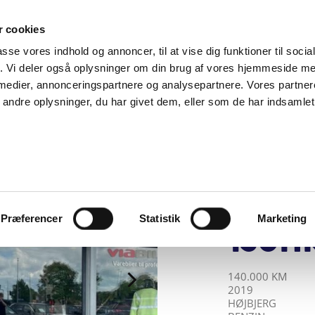
SUPPORT@SOLGT.COM
1 48 45 45
HVERDAGE 9
 cookies
passe vores indhold og annoncer, til at vise dig funktioner til soci
BIL
SÆLG VAREBIL
KØB BIL
KONTAKT OS
ARTIKLER
FIND
fik. Vi deler også oplysninger om din brug af vores hjemmeside m
 medier, annonceringspartnere og analysepartnere. Vores partne
ndre oplysninger, du har givet dem, eller som de har indsamlet 
VIA BILER A/S
VW G
1,5 T
High
Præferencer
Statistik
Marketing
150HK
KILOMETER
ÅRGANG
BY
DRIVMIDDEL
140.000 KM
2019
HØJBJERG