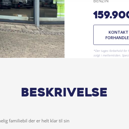
BENZIN
159.90
KONTAKT
FORHANDL
*Der tages forbehold for 
solgt i mellemtiden. Specif
Beskrivelse
g familiebil der er helt klar til sin