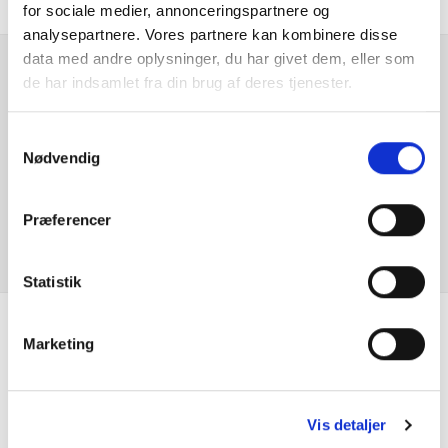
for sociale medier, annonceringspartnere og
Bluetooth
analysepartnere. Vores partnere kan kombinere disse
data med andre oplysninger, du har givet dem, eller som
DAB radio
de har indsamlet fra din brug af deres tjenester.
Er du interesseret i
denne bil?
Dæktrykssensor
Samtykkevalg
Nødvendig
Digital instrumentering
KONTAKT FORHANDLER
Præferencer
El-foldbare spejle m. varme
El-håndbremse
Statistik
Elruder for
Marketing
Se hvad vores
Elruder for/bag
kunder siger
ESP
Vis detaljer