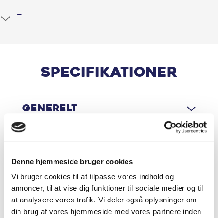
behandling.
Android Auto
Køb også din brugte bil online på bn.dk - gratis levering i
Antispin
hele Danmark
Apple CarPlay
Specifikationer
Armlæn
Generelt
Aut. nedblændeligt bakspejl
Automatgear
Motor & Ydelse
Automatisk nødbremsesystem
Denne hjemmeside bruger cookies
Vi bruger cookies til at tilpasse vores indhold og
Automatisk nødopkald
annoncer, til at vise dig funktioner til sociale medier og til
Økonomi
at analysere vores trafik. Vi deler også oplysninger om
Bagagerumsdækken
din brug af vores hjemmeside med vores partnere inden