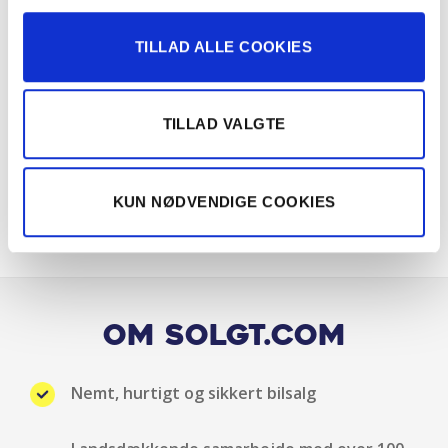
Fartpilot
TILLAD ALLE COOKIES
Fartpilot adaptiv
Håndfri telefon
TILLAD VALGTE
Højdejusterbart førersæde
KUN NØDVENDIGE COOKIES
Isofix
Justerbart rat
Klimaanlæg 2-zoner
Om Solgt.com
Kopholder
Nemt, hurtigt og sikkert bilsalg
Læderrat