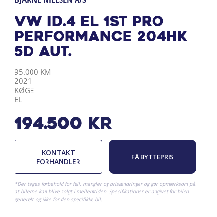
BJARNE NIELSEN A/S
VW ID.4 EL 1st Pro
Performance 204HK
5d Aut.
KILOMETER
ÅRGANG
BY
DRIVMIDDEL
95.000 KM
2021
KØGE
EL
194.500
kr
KONTAKT
FÅ BYTTEPRIS
FORHANDLER
*Der tages forbehold for fejl, mangler og prisændringer og gør opmærksom på,
at bilerne kan blive solgt i mellemtiden. Specifikationer er angivet for bilen
generelt og ikke for den specifikke bil.