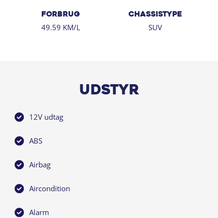
Tlf. 56 67 70 00
FORBRUG
CHASSISTYPE
koge@bn.dk
49.59 KM/L
SUV
Adresse:
Tangmosevej 108
4600 Køge
✅ Chat med os på bn.dk
Udstyr
Velkommen indenfor hos Ford og Volvo i Køge, der har
til huse i et af områdets flotteste bilhuse. Her bliver du
12V udtag
mødt af faguddannet personale, der har mange års
erfaring. Hos Bjarne Nielsen A/S sælger vi mere end
ABS
10.000 biler årligt, og det er med til at give os et stort
netværk, hvad enten du ønsker at købe en bil privat
Airbag
eller til din virksomhed. Til erhvervslivet har vi
eksempelvis et stort udvalg af leasing- og
Aircondition
finansieringsløsninger. Vores værksted rummer
topmoderne faciliteter - blandt andet et dedikeret Volvo
Alarm
VPS-område, hvor din Volvo får den bedste tænkelige