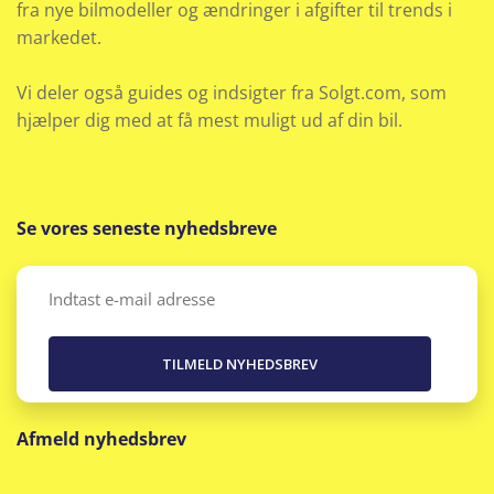
fra nye bilmodeller og ændringer i afgifter til trends i
Parkeringssensor bag
markedet.
Parkeringssensor for
Vi deler også guides og indsigter fra Solgt.com, som
Parkeringssensor for/bag
hjælper dig med at få mest muligt ud af din bil.
Radio
Rat m. varme
Se vores seneste nyhedsbreve
Regnsensor
Email
(Påkrævet)
Sædevarme for
Selealarm
Afmeld nyhedsbrev
Selestrammer