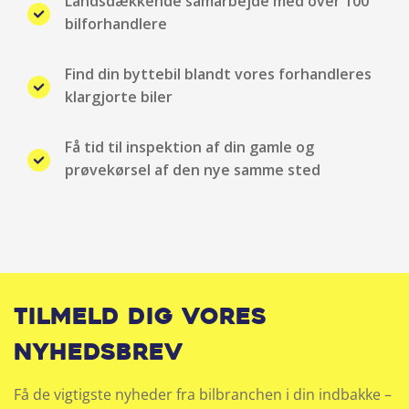
Landsdækkende samarbejde med over 100
LED baglygter
bilforhandlere
LED forlygter
Find din byttebil blandt vores forhandleres
klargjorte biler
LED kørelys
Få tid til inspektion af din gamle og
Multifunktionsrat
prøvekørsel af den nye samme sted
Multijusterbart rat
Musikstreaming via bluetooth
Navigation
Tilmeld dig vores
Nøglefri start
nyhedsbrev
Opvarmet forrude
Få de vigtigste nyheder fra bilbranchen i din indbakke –