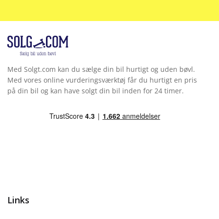
Skiltegenkendelse
Splitbagsæde
Startspærre
Med Solgt.com kan du sælge din bil hurtigt og uden bøvl.
Stofindtræk
Med vores online vurderingsværktøj får du hurtigt en pris
på din bil og kan have solgt din bil inden for 24 timer.
Tågelygter
Tagræling
Trådløs mobilopladning
Træthedsregistrering
Udvendig temperaturmåler
Links
USB stik