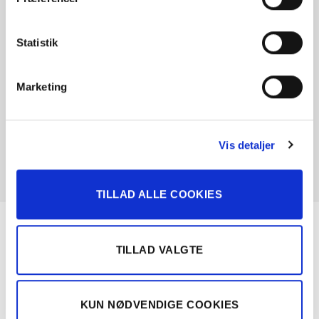
Statistik
Marketing
Vis detaljer
TILLAD ALLE COOKIES
Om Solgt.com
TILLAD VALGTE
Nemt, hurtigt og sikkert bilsalg
KUN NØDVENDIGE COOKIES