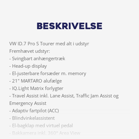
Beskrivelse
VW ID.7 Pro S Tourer med alt i udstyr
Fremhævet udstyr:
- Svingbart anhængertræk
- Head-up display
- El-justerbare forsæder m. memory
- 21" MARTARO alufælge
- IQ.Light Matrix forlygter
- Travel Assist inkl. Lane Assist, Traffic Jam Assist og
Emergency Assist
- Adaptiv fartpilot (ACC)
- Blindvinkelassistent
- El-bagklap med virtuel pedal
- Bakkamera inkl. 360° Area View