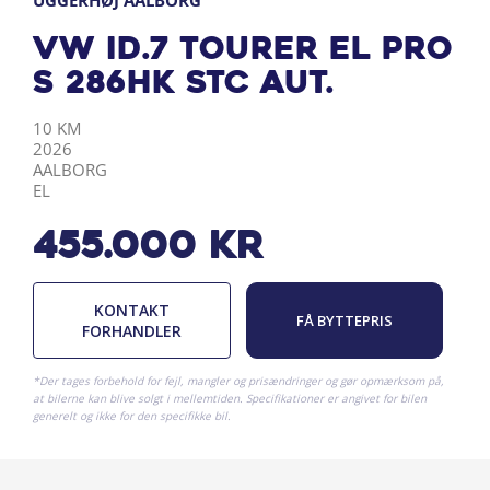
UGGERHØJ AALBORG
VW ID.7 Tourer EL Pro
S 286HK Stc Aut.
KILOMETER
ÅRGANG
BY
DRIVMIDDEL
10 KM
2026
AALBORG
EL
455.000
kr
KONTAKT
FÅ BYTTEPRIS
FORHANDLER
*Der tages forbehold for fejl, mangler og prisændringer og gør opmærksom på,
at bilerne kan blive solgt i mellemtiden. Specifikationer er angivet for bilen
generelt og ikke for den specifikke bil.