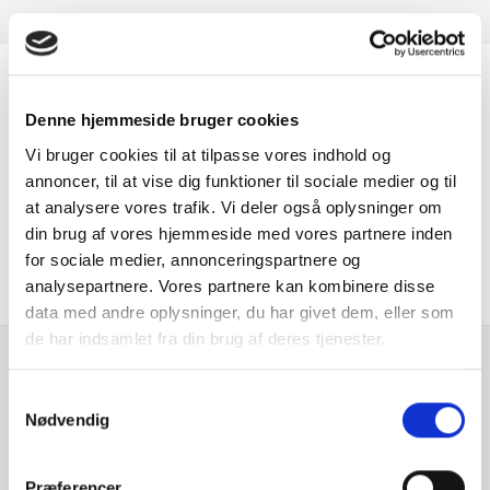
Er du interesseret i
Denne hjemmeside bruger cookies
denne bil?
Vi bruger cookies til at tilpasse vores indhold og
annoncer, til at vise dig funktioner til sociale medier og til
at analysere vores trafik. Vi deler også oplysninger om
KONTAKT FORHANDLER
din brug af vores hjemmeside med vores partnere inden
for sociale medier, annonceringspartnere og
analysepartnere. Vores partnere kan kombinere disse
data med andre oplysninger, du har givet dem, eller som
de har indsamlet fra din brug af deres tjenester.
Se hvad vores
Samtykkevalg
kunder siger
Nødvendig
Præferencer