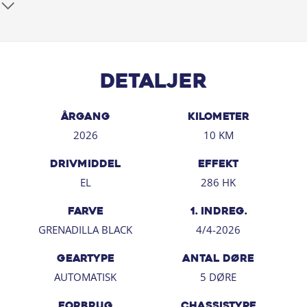
- Park Assist Pro + Park Distance Control
- 3 zoner Climatronic klimaanlæg med Air Care
- Apple Carplay / Android Auto
- Discover Pro Max navigation
- Black Style pakke
Detaljer
- Eksteriørpakke
- Interiørpakke
- Komfortpakke
ÅRGANG
KILOMETER
- Varmepumpe
2026
10 KM
*Der tages forbehold for tastefejl.
DRIVMIDDEL
EFFEKT
EL
286 HK
FARVE
1. INDREG.
GRENADILLA BLACK
4/4-2026
GEARTYPE
ANTAL DØRE
AUTOMATISK
5 DØRE
FORBRUG
CHASSISTYPE