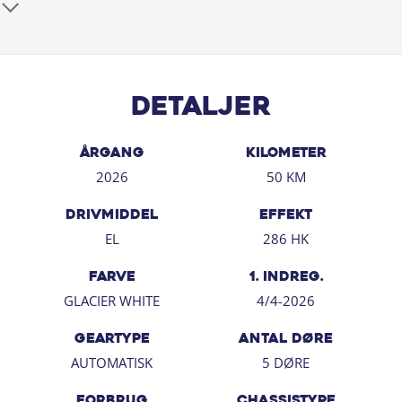
- Park Assist Pro + Park Distance Control
- 3 zoner Climatronic klimaanlæg med Air Care
- Apple Carplay / Android Auto
- Discover Pro Max navigation
Detaljer
- Black Style pakke
- Eksteriørpakke
- Interiørpakke
ÅRGANG
KILOMETER
- Komfortpakke
2026
50 KM
- Varmepumpe
DRIVMIDDEL
EFFEKT
*Der tages forbehold for tastefejl
EL
286 HK
FARVE
1. INDREG.
GLACIER WHITE
4/4-2026
GEARTYPE
ANTAL DØRE
AUTOMATISK
5 DØRE
FORBRUG
CHASSISTYPE