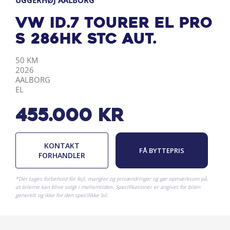
UGGERHØJ AALBORG
VW ID.7 Tourer EL Pro
S 286HK Stc Aut.
KILOMETER
ÅRGANG
BY
DRIVMIDDEL
50 KM
2026
AALBORG
EL
455.000
kr
KONTAKT
FÅ BYTTEPRIS
FORHANDLER
*Der tages forbehold for fejl, mangler og prisændringer og gør opmærksom på,
at bilerne kan blive solgt i mellemtiden. Specifikationer er angivet for bilen
generelt og ikke for den specifikke bil.