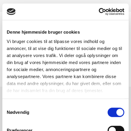
Er du interesseret i
Denne hjemmeside bruger cookies
denne bil?
Vi bruger cookies til at tilpasse vores indhold og
annoncer, til at vise dig funktioner til sociale medier og til
at analysere vores trafik. Vi deler også oplysninger om
KONTAKT FORHANDLER
din brug af vores hjemmeside med vores partnere inden
for sociale medier, annonceringspartnere og
analysepartnere. Vores partnere kan kombinere disse
data med andre oplysninger, du har givet dem, eller som
de har indsamlet fra din brug af deres tjenester.
Se hvad vores
Samtykkevalg
kunder siger
Nødvendig
Præferencer