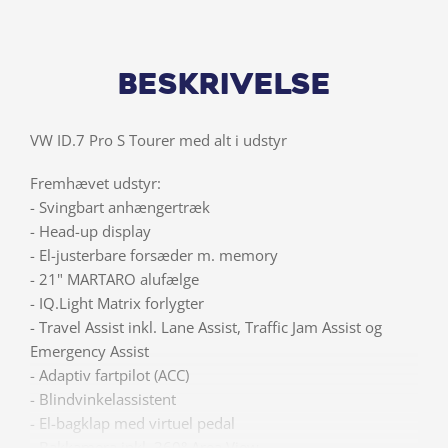
Beskrivelse
VW ID.7 Pro S Tourer med alt i udstyr
Fremhævet udstyr:
- Svingbart anhængertræk
- Head-up display
- El-justerbare forsæder m. memory
- 21" MARTARO alufælge
- IQ.Light Matrix forlygter
- Travel Assist inkl. Lane Assist, Traffic Jam Assist og
Emergency Assist
- Adaptiv fartpilot (ACC)
- Blindvinkelassistent
- El-bagklap med virtuel pedal
- Bakkamera inkl. 360° Area View