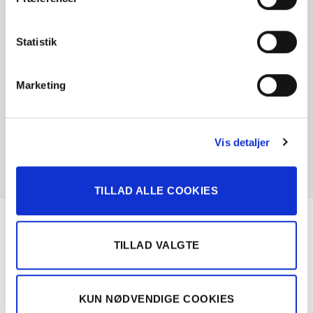
Statistik
Marketing
Vis detaljer
TILLAD ALLE COOKIES
Om Solgt.com
TILLAD VALGTE
Nemt, hurtigt og sikkert bilsalg
KUN NØDVENDIGE COOKIES