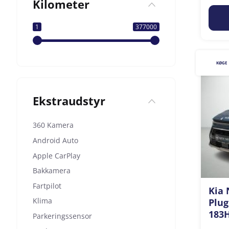
Kilometer
1
377000
KØGE
Ekstraudstyr
360 Kamera
Android Auto
Apple CarPlay
Bakkamera
Fartpilot
Kia 
Klima
Plug
183H
Parkeringssensor