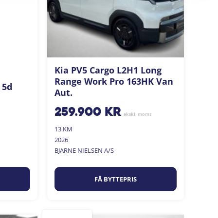
Kia PV5 Cargo L2H1 Long
Range Work Pro 163HK Van
 5d
Aut.
259.900
kr
ekskl. moms
13 KM
2026
BJARNE NIELSEN A/S
FÅ BYTTEPRIS