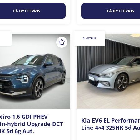
FÅ BYTTEPRIS
FÅ BYTTEPRIS
GLOSTRUP
Niro 1,6 GDI PHEV
Kia EV6 EL Performa
in-hybrid Upgrade DCT
Line 4×4 325HK 5d Au
K 5d 6g Aut.