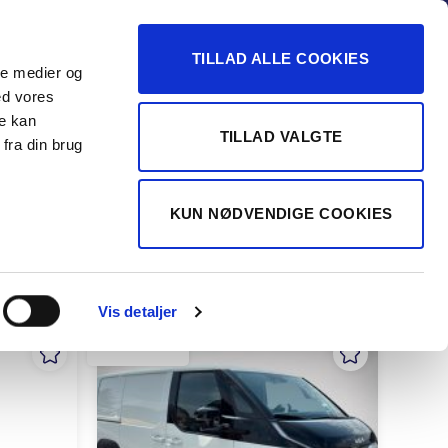
-16
TILLAD ALLE COOKIES
ale medier og
Vurdér min bil
 FORHANDLER
ed vores
re kan
TILLAD VALGTE
fra din brug
KUN NØDVENDIGE COOKIES
Vis detaljer
KOLDING