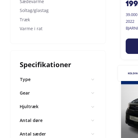
Sædevarme
199
Soltag/glastag
39.00
Træk
2022
BJARN
Varme i rat
Specifikationer
KOLDIN
Type
Gear
Hjultræk
Antal døre
Antal sæder