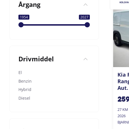
Årgang
KOLDIN
1954
2027
Drivmiddel
El
Kia 
Ran
Benzin
Aut.
Hybrid
Diesel
25
27 KM
2026
BJARN