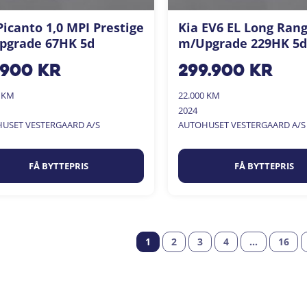
Picanto 1,0 MPI Prestige
Kia EV6 EL Long Ran
pgrade 67HK 5d
m/Upgrade 229HK 5d
.900
kr
299.900
kr
0 KM
22.000 KM
2024
USET VESTERGAARD A/S
AUTOHUSET VESTERGAARD A/S
FÅ BYTTEPRIS
FÅ BYTTEPRIS
1
2
3
4
…
16