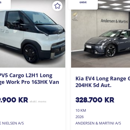
G
GREVE
PV5 Cargo L2H1 Long
Kia EV4 Long Range 
ge Work Pro 163HK Van
204HK 5d Aut.
9.900
kr
328.700
kr
ekskl. moms
10 KM
2026
E NIELSEN A/S
ANDERSEN & MARTINI A/S