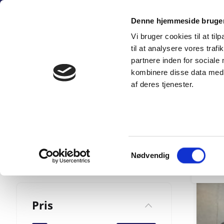
Fortsæt
(+45) 6
til
Denne hjemmeside bruger
indhold
Vi bruger cookies til at til
SÆLG PERSON
til at analysere vores tra
partnere inden for sociale
kombinere disse data med a
af deres tjenester.
MINE F
222 resultater
Kia
Samtykkevalg
Nødvendig
TAASTR
Pris