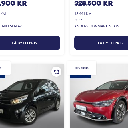
.900
kr
328.500
kr
0 KM
18.441 KM
2025
E NIELSEN A/S
ANDERSEN & MARTINI A/S
FÅ BYTTEPRIS
FÅ BYTTEPRIS
G
SVENDBORG