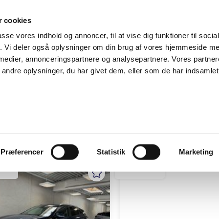
SUPPORT@SOLGT.COM
1 48 45 45
HVERDAGE 9
 cookies
passe vores indhold og annoncer, til at vise dig funktioner til soci
BIL
SÆLG VAREBIL
KØB BIL
KONTAKT OS
ARTIKLER
FIND
fik. Vi deler også oplysninger om din brug af vores hjemmeside m
 medier, annonceringspartnere og analysepartnere. Vores partne
ndre oplysninger, du har givet dem, eller som de har indsamlet 
AVORITTER
0
Præferencer
Statistik
Marketing
UP
SLAGELSE