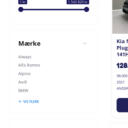
1 kr
1 542 820 kr
Kia 
Mærke
Plug
141H
Aiways
Alfa Romeo
128
Alpine
98.00
Audi
2021
ANDER
BMW
VIS FLERE