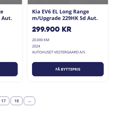
ge
Kia EV6 EL Long Range
 Aut.
m/Upgrade 229HK 5d Aut.
299.900
kr
20.000 KM
2024
AUTOHUSET VESTERGAARD A/S
FÅ BYTTEPRIS
17
18
→