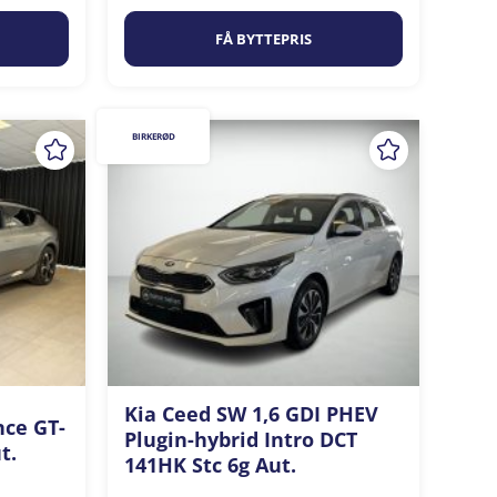
FÅ BYTTEPRIS
BIRKERØD
Kia Ceed SW 1,6 GDI PHEV
nce GT-
Plugin-hybrid Intro DCT
t.
141HK Stc 6g Aut.