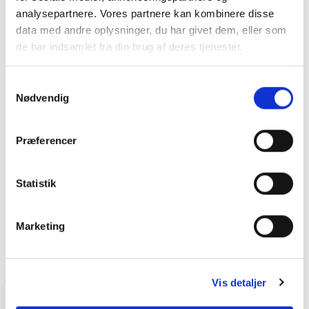
analysepartnere. Vores partnere kan kombinere disse
data med andre oplysninger, du har givet dem, eller som
de har indsamlet fra din brug af deres tjenester.
Samtykkevalg
Nødvendig
Leapmotor T03 EL Design 95HK 5d Aut.
Præferencer
129.900
kr
36 KM
2025
Statistik
ANDERSEN BILER
Marketing
FÅ BYTTEPRIS
Vis detaljer
ODENSE NV