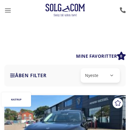
Fortsæt
til
indhold
MINE FAVORITTER
0
ÅBEN FILTER
KASTRUP