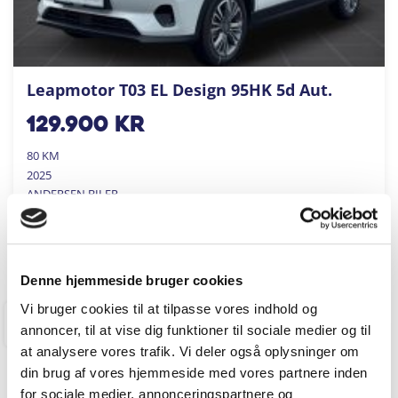
Leapmotor T03 EL Design 95HK 5d Aut.
129.900
kr
80 KM
2025
ANDERSEN BILER
FÅ BYTTEPRIS
Denne hjemmeside bruger cookies
Vi bruger cookies til at tilpasse vores indhold og
HOLBÆK
annoncer, til at vise dig funktioner til sociale medier og til
at analysere vores trafik. Vi deler også oplysninger om
din brug af vores hjemmeside med vores partnere inden
for sociale medier, annonceringspartnere og