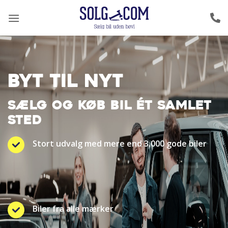
Fortsæt
til
indhold
BYT TIL NYT
SÆLG OG KØB BIL ÉT SAMLET
STED
Stort udvalg med mere end 3.000 gode biler
Biler fra alle mærker