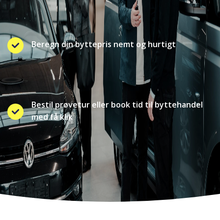
Beregn din byttepris nemt og hurtigt
Bestil prøvetur eller book tid til byttehandel
med få klik