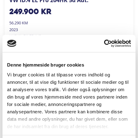
249.900
kr
56.290 KM
2023
KARVIL BILER A/S
FÅ BYTTEPRIS
Denne hjemmeside bruger cookies
Vi bruger cookies til at tilpasse vores indhold og
annoncer, til at vise dig funktioner til sociale medier og til
RINGKØBING
at analysere vores trafik. Vi deler også oplysninger om
din brug af vores hjemmeside med vores partnere inden
for sociale medier, annonceringspartnere og
analysepartnere. Vores partnere kan kombinere disse
data med andre oplysninger, du har givet dem, eller som
de har indsamlet fra din brug af deres tjenester.