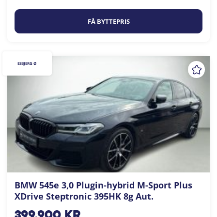
FÅ BYTTEPRIS
ESBJERG Ø
BMW 545e 3,0 Plugin-hybrid M-Sport Plus
XDrive Steptronic 395HK 8g Aut.
399.900
kr