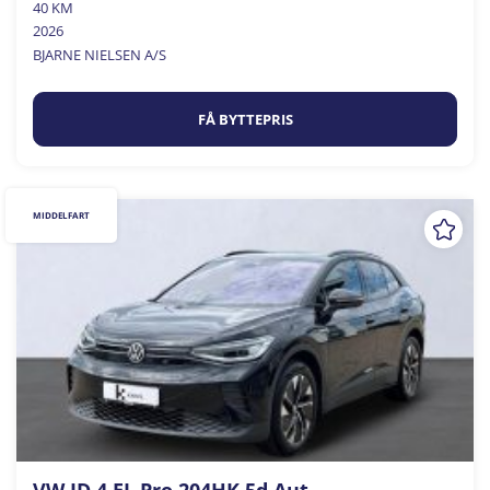
40 KM
2026
BJARNE NIELSEN A/S
FÅ BYTTEPRIS
MIDDELFART
VW ID.4 EL Pro 204HK 5d Aut.