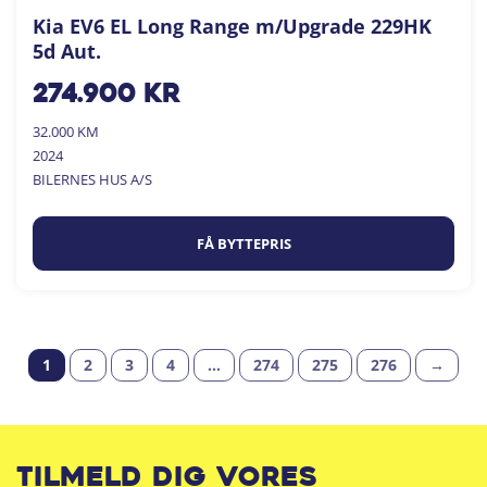
Kia EV6 EL Long Range m/Upgrade 229HK
5d Aut.
274.900
kr
32.000 KM
2024
BILERNES HUS A/S
FÅ BYTTEPRIS
1
2
3
4
…
274
275
276
→
Tilmeld dig vores