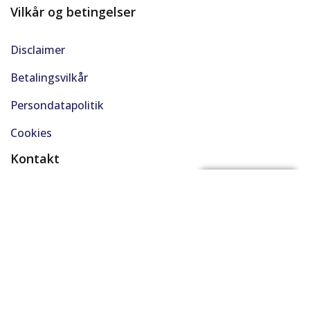
Vilkår og betingelser
Disclaimer
Betalingsvilkår
Persondatapolitik
Cookies
Kontakt
(+45) 61 48 45 45
FÅ BYTTEPRIS
support@solgt.com
Hverdage kl. 9-16
CVR. 40727353