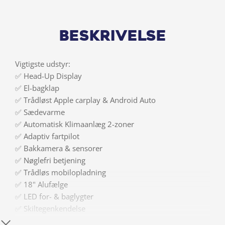
Beskrivelse
Vigtigste udstyr:
✅ Head-Up Display
✅ El-bagklap
✅ Trådløst Apple carplay & Android Auto
✅ Sædevarme
✅ Automatisk Klimaanlæg 2-zoner
✅ Adaptiv fartpilot
✅ Bakkamera & sensorer
✅ Nøglefri betjening
✅ Trådløs mobilopladning
✅ 18" Alufælge
✅ LED for- & baglygter
✅ Skiltegenkendelse