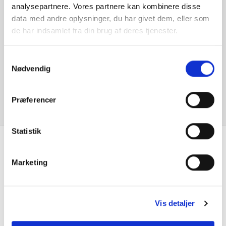
analysepartnere. Vores partnere kan kombinere disse
Højdejusterbart passagersæde
data med andre oplysninger, du har givet dem, eller som
Er du interesseret i
de har indsamlet fra din brug af deres tjenester.
denne bil?
Infocenter
Samtykkevalg
Isofix
Nødvendig
KONTAKT FORHANDLER
Klimaanlæg 2-zoner
Præferencer
Kopholder
Statistik
LED baglygter
Se hvad vores
Marketing
LED forlygter
kunder siger
LED kørelys
Vis detaljer
Metallak