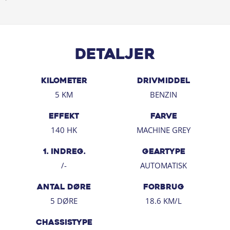
Merpris for metallak kr. 9.500 (Machine Grey)
Denne Mazda CX-30 er klar til at tage dig med på en
stilfuld og komfortabel køreoplevelse. Kontakt os i dag
for en prøvetur!
Detaljer
Få tryghed med i købet – hos Pedersen & Nielsen
KILOMETER
DRIVMIDDEL
Når du køber brugt bil hos os, tilbyder vi en udvidet
5 KM
BENZIN
Fragus GoSafe-garanti. Den dækker i hele Europa, har
ingen selvrisiko og giver dig ro i maven – uanset bilens
EFFEKT
FARVE
alder eller kilometerstand.
140 HK
MACHINE GREY
Kontakt os og hør, hvilken garanti der passer bedst til
1. INDREG.
GEARTYPE
din næste bil.
/-
AUTOMATISK
Vidste du at vi hos Pedersen & Nielsen…
ANTAL DØRE
FORBRUG
✔️ Tager din nuværende bil i bytte – få et uforpligtende
5 DØRE
18.6 KM/L
tilbud.
✔️ Sælger alle vores brugte biler online. Bilen leveres
CHASSISTYPE