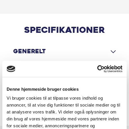
Bakkamera
Blindvinkelassistent
Specifikationer
Bluetooth
Generelt
DAB radio
El-foldbare spejle m. varme
Motor & Ydelse
Elektrisk bagklap
Denne hjemmeside bruger cookies
Elruder for/bag
Vi bruger cookies til at tilpasse vores indhold og
Økonomi
annoncer, til at vise dig funktioner til sociale medier og til
Head-up display
at analysere vores trafik. Vi deler også oplysninger om
din brug af vores hjemmeside med vores partnere inden
Højdejusterbart førersæde
for sociale medier, annonceringspartnere og