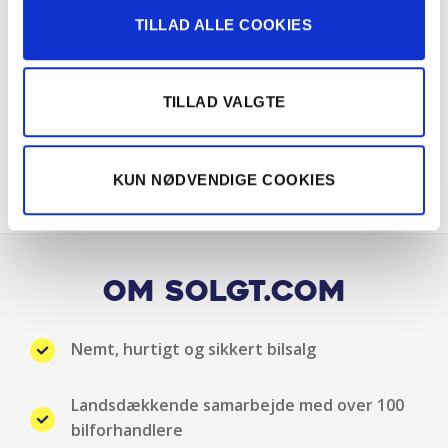
TILLAD ALLE COOKIES
Multifunktionsrat
Navigation
TILLAD VALGTE
Nøglefri betjening
Nøglefri start
KUN NØDVENDIGE COOKIES
Parkeringssensor for/bag
Regnsensor
Om Solgt.com
Sædevarme for
Nemt, hurtigt og sikkert bilsalg
Skiltegenkendelse
Landsdækkende samarbejde med over 100
Splitbagsæde
bilforhandlere