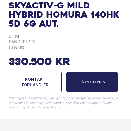
Skyactiv-G Mild
hybrid Homura 140HK
5d 6g Aut.
KILOMETER
BY
DRIVMIDDEL
5 KM
RANDERS SØ
BENZIN
330.500
kr
KONTAKT
FÅ BYTTEPRIS
FORHANDLER
*Der tages forbehold for fejl, mangler og prisændringer og gør opmærksom på,
at bilerne kan blive solgt i mellemtiden. Specifikationer er angivet for bilen
generelt og ikke for den specifikke bil.