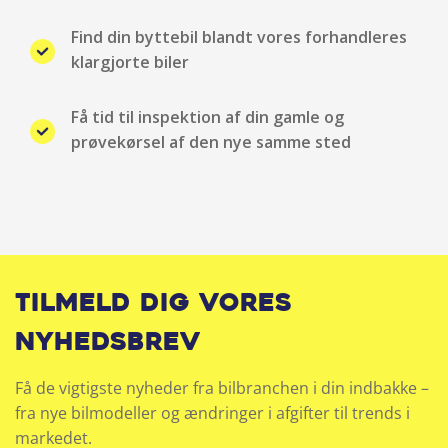
Stofindtræk
Find din byttebil blandt vores forhandleres
klargjorte biler
Tonede ruder
Få tid til inspektion af din gamle og
Trådløs mobilopladning
prøvekørsel af den nye samme sted
Træthedsregistrering
Tilmeld dig vores
nyhedsbrev
Få de vigtigste nyheder fra bilbranchen i din indbakke –
fra nye bilmodeller og ændringer i afgifter til trends i
markedet.