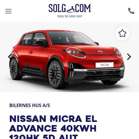
Fortsæt
til
indhold
BILERNES HUS A/S
Nissan Micra EL
Advance 40kWh
120HK 5d Aut.