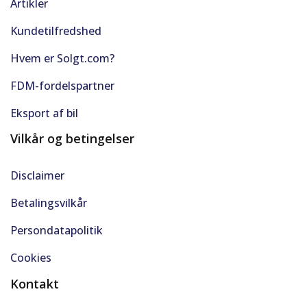
Artikler
Nøglefri døre
Kundetilfredshed
Nøglefri start
Hvem er Solgt.com?
Parkeringssensor bag
FDM-fordelspartner
Parkeringssensor for
Eksport af bil
Vilkår og betingelser
Parkeringssensor for/bag
Disclaimer
Passager-airbag
Betalingsvilkår
Radio
Persondatapolitik
Rat m. varme
Cookies
Ratvarme
Kontakt