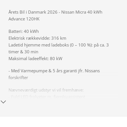
Årets Bil i Danmark 2026 - Nissan Micra 40 kWh
Advance 120HK
Batteri: 40 kWh
Elektrisk rækkevidde: 316 km
Ladetid hjemme med ladeboks (0 – 100 %): på ca. 3
timer & 30 min
Maksimal ladeeffekt: 80 kW
- Med Varmepumpe & 5 års garanti jfr. Nissans
forskrifter
Nævneværdigt udstyr vi vil fremhæve:
- Fuld LED frolygter m. fjernlsyassistent
- Adaptiv Fartpilot
- Digital instrumentering m. Google Automotive System
- Nøglefri betjening
- Trådløs Apple Carplay & Android Auto