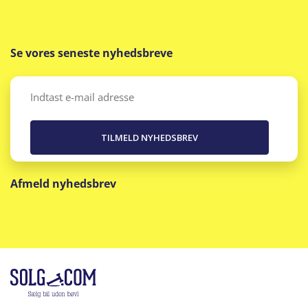
Isofix
Se vores seneste nyhedsbreve
Justerbar lændestøtte
Justerbart rat
Email
(Påkrævet)
Klimaanlæg
Kopholder
Afmeld nyhedsbrev
Kørecomputer
Læderrat
LED baglygter
LED forlygter