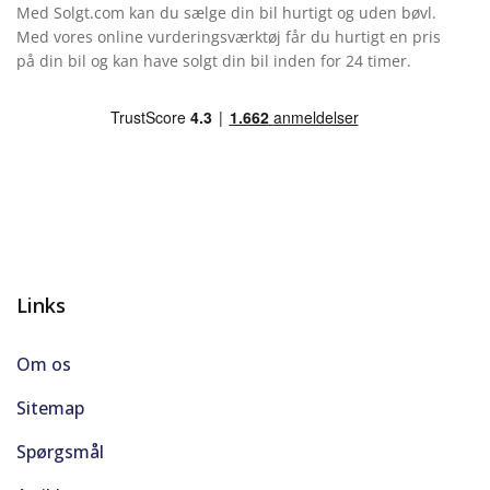
Med Solgt.com kan du sælge din bil hurtigt og uden bøvl.
LED kørelys
Med vores online vurderingsværktøj får du hurtigt en pris
på din bil og kan have solgt din bil inden for 24 timer.
Lyssensor
Metallak
Midterarmlæn
Mørk loftbeklædning
Multifunktionsrat
Links
Multijusterbart rat
Om os
Musikstreaming via bluetooth
Sitemap
Spørgsmål
Navigation