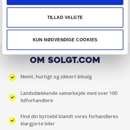
El-håndbremse
TILLAD VALGTE
El-justerbar lændestøtte
KUN NØDVENDIGE COOKIES
El-spejle
El-spejle med varme
Om Solgt.com
Elruder for
Nemt, hurtigt og sikkert bilsalg
Elruder for/bag
Landsdækkende samarbejde med over 100
ESP
bilforhandlere
Fartpilot
Find din byttebil blandt vores forhandleres
klargjorte biler
Fartpilot adaptiv