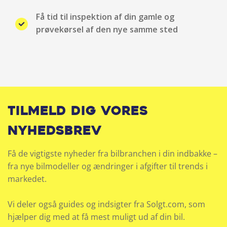
Få tid til inspektion af din gamle og
Fjernbetjent centrallås
prøvekørsel af den nye samme sted
Fører-airbag
Fuld LED forlygter
Google Auto system
Tilmeld dig vores
Håndfri telefon
nyhedsbrev
Højdejusterbart førersæde
Få de vigtigste nyheder fra bilbranchen i din indbakke –
fra nye bilmodeller og ændringer i afgifter til trends i
Højdejusterbart passagersæde
markedet.
Hvide blinklys
Vi deler også guides og indsigter fra Solgt.com, som
Infocenter
hjælper dig med at få mest muligt ud af din bil.