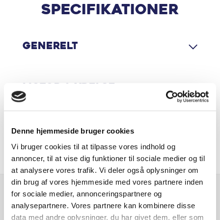
Armlæn
Øvrig beskrivelse:
Specifikationer
Armlæn bag
Farve - Rebel Red, Mørk dellæder kabine, Aut.
forvarmning af batteri, Aut. nedblændeligt bakspejl,
Generelt
Aut. forvarmning af batteri
Bluetooth, Centrallås, DAB+ radio, El-foldbare spejle m.
varme, El-håndbremse, El-justerbar lændestøtte, Elruder
Aut. nedblændeligt bakspejl
for/bag, Håndfri telefon, Infocenter, Kørecomputer,
Motor & Ydelse
Midterarmlæn, Musikstreaming via bluetooth, Radio,
Auto Hold
Regnsensor, Servo, Stemmebetjening, Udvendig
temperaturmåler, USB-C stik, USB stik, USB-C
Automatgear
tilslutning, Hvide blinklys, LED baglygter, Armlæn
Økonomi
Denne hjemmeside bruger cookies
for/bag, Højdejusterbart førersæde, Højdejusterbart
Vi bruger cookies til at tilpasse vores indhold og
passagersæde, Justerbar lændestøtte, Justerbart rat,
Automatisk nødbremsesystem
annoncer, til at vise dig funktioner til sociale medier og til
Kopholder, Multijusterbart rat, Mørk loftbeklædning,
at analysere vores trafik. Vi deler også oplysninger om
Splitbagsæde, ABS, Airbag, Alarm, Antispin, Auto hold,
Automatisk nødopkald
din brug af vores hjemmeside med vores partnere inden
Automatisk nødbremsesystem, Automatisk nødopkald,
for sociale medier, annonceringspartnere og
Dæktrykssensor, ESP, Isofix, Lyssensor, Selealarm,
Automatisk op-/nedblænding
Er du interesseret i
analysepartnere. Vores partnere kan kombinere disse
Startspærre, Træthedsregistrering,
denne bil?
data med andre oplysninger, du har givet dem, eller som
Bakkamera