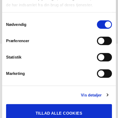
de har indsamlet fra din brug af deres tjenester.
Blindvinkelassistent
KONTAKT FORHANDLER
Samtykkevalg
Nødvendig
Bluetooth
Centrallås
Præferencer
DAB radio
Statistik
Se hvad vores
Dæktrykssensor
kunder siger
Marketing
Dellæder kabine
Digital instrumentering
Vis detaljer
El-foldbare spejle
TILLAD ALLE COOKIES
El-foldbare spejle m. varme