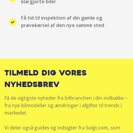
klargjorte biler
Isofix
Få tid til inspektion af din gamle og
Justerbart rat
prøvekørsel af den nye samme sted
Klimaanlæg
Kopholder
Kørecomputer
Tilmeld dig vores
LED baglygter
nyhedsbrev
LED forlygter
Få de vigtigste nyheder fra bilbranchen i din indbakke –
fra nye bilmodeller og ændringer i afgifter til trends i
LED kørelys
markedet.
Lyssensor
Vi deler også guides og indsigter fra Solgt.com, som