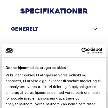
Apple CarPlay
Øvrig beskrivelse:
Specifikationer
Farve - Enigma Black Metallak, Sort delæder &
Aut. forvarmning af batteri
stofkabine, 12V udtag, Aut. forvarmning af batteri,
Automatgear, Bluetooth, DAB+ radio, Digital
Generelt
Automatgear
instrumentering, El-håndbremse, Elruder for/bag, El-
spejle med varme, Fjernbetjent centrallås, Håndfri
Automatisk nødopkald
telefon, Infocenter, Kørecomputer, Musikstreaming via
Motor & Ydelse
bluetooth, Nøglefri start, Regnsensor, Servo,
Automatisk op-/nedblænding
Stemmebetjening, Udvendig temperaturmåler, USB-C
stik, USB-C tilslutning, Hvide blinklys, Kopholder,
Bakkamera
Multijusterbart rat, Mørk loftbeklædning, Splitbagsæde,
Denne hjemmeside bruger cookies
Økonomi
ABS, Airbag, Alarm, Antispin, Automatisk nødopkald,
Vi bruger cookies til at tilpasse vores indhold og
Dæktrykssensor, ESP, Isofix, Lyssensor, Selealarm,
Bluetooth
annoncer, til at vise dig funktioner til sociale medier og til
finansiering tilbydes.
at analysere vores trafik. Vi deler også oplysninger om
Centrallås
din brug af vores hjemmeside med vores partnere inden
for sociale medier, annonceringspartnere og
DAB radio
analysepartnere. Vores partnere kan kombinere disse
Er du interesseret i