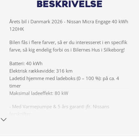
Beskrivelse
Årets bil i Danmark 2026 - Nissan Micra Engage 40 kWh
120HK
Bilen fås i flere farver, så er du interesseret i en specifik
farve, så kig endelig forbi os i Bilernes Hus i Silkeborg!
Batteri: 40 kWh
Elektrisk rækkevidde: 316 km
Ladetid hjemme med ladeboks (0 – 100 %): på ca. 4
timer
Maksimal ladeeffekt: 80 kW
- Med Varmepumpe & 5 års garanti jfr. Nissans
forskrifter
Nævneværdigt udstyr vi vil fremhæve:
- Fartpilot m. fartbegrænser