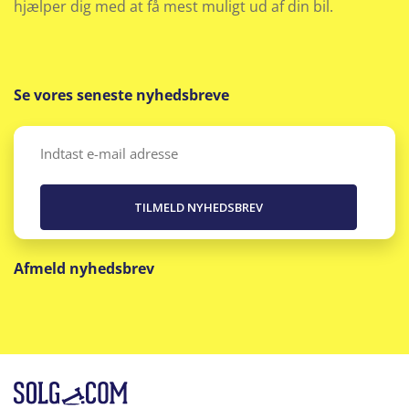
Metallak
hjælper dig med at få mest muligt ud af din bil.
Mørk loftbeklædning
Se vores seneste nyhedsbreve
Multifunktionsrat
Multijusterbart rat
Email
(Påkrævet)
Musikstreaming via bluetooth
Nøglefri start
Afmeld nyhedsbrev
Parkeringssensor bag
Passager-airbag
Radio
Regnsensor