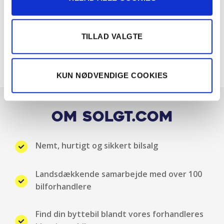
Fartpilot
finansiering tilbydes.
TILLAD VALGTE
Fjernbetjent centrallås
KUN NØDVENDIGE COOKIES
Fører-airbag
Fuld LED forlygter
Om Solgt.com
Gardin-airbag
Nemt, hurtigt og sikkert bilsalg
Håndfri telefon
Landsdækkende samarbejde med over 100
Hvide blinklys
bilforhandlere
Infocenter
Find din byttebil blandt vores forhandleres