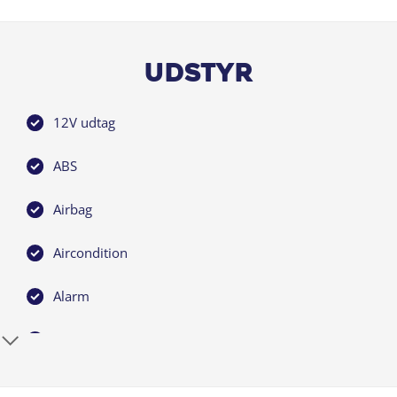
Søndag 11:00 - 17:00
Kontakt os
Tlf. 72 100 400
Udstyr
info@bilerneshus.dk
12V udtag
Adresse:
Bredhøjvej 5
ABS
8600 Silkeborg
✅ Chat med os på bilerneshus.dk
Airbag
Bilernes Hus er autoriseret servicepartner for en lang
Aircondition
række bilmærker på vores store moderne værksted og
med et hus der rummer mere end 38.000 m2. - Så kan
Alarm
du ALTID regne med at få seriøs rådgivning og service -
alt under samme tag. Vi tilbyder markedets bedste
Android Auto
SERVICEAFTALER, mulighed for udvidet GO SAFE garanti
og FINANSIERING både med og uden udbetaling til
Antispin
attraktive lave renter.