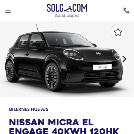
Fortsæt
til
indhold
BILERNES HUS A/S
Nissan Micra EL
Engage 40kWh 120HK