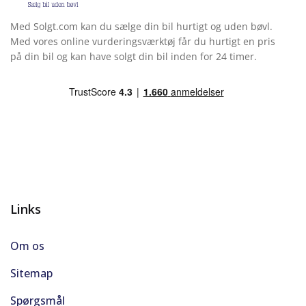
Med Solgt.com kan du sælge din bil hurtigt og uden bøvl.
Selealarm
Med vores online vurderingsværktøj får du hurtigt en pris
på din bil og kan have solgt din bil inden for 24 timer.
Servo
Skiltegenkendelse
Splitbagsæde
Stemmebetjening
Udvendig temperaturmåler
Links
USB C stik
Om os
USB-C tilslutning
Sitemap
Vejbaneassistent
Spørgsmål