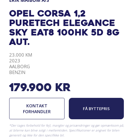
ERIK MAIBOM A/S
Opel Corsa 1,2
PureTech Elegance
Sky EAT8 100HK 5d 8g
Aut.
KILOMETER
ÅRGANG
BY
DRIVMIDDEL
23.000 KM
2023
AALBORG
BENZIN
179.900
kr
KONTAKT
FÅ BYTTEPRIS
FORHANDLER
*Der tages forbehold for fejl, mangler og prisændringer og gør opmærksom på,
at bilerne kan blive solgt i mellemtiden. Specifikationer er angivet for bilen
generelt og ikke for den specifikke bil.