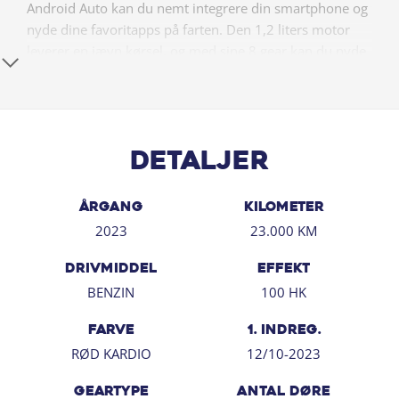
Android Auto kan du nemt integrere din smartphone og
nyde dine favoritapps på farten. Den 1,2 liters motor
leverer en jævn kørsel, og med sine 8 gear kan du nyde
en afslappet køreoplevelse.
**Udstyrshøjdepunkter:**
- Automatgear
- Panoramaglastag
Detaljer
- Apple CarPlay & Android Auto
- Bakkamera
ÅRGANG
KILOMETER
- Bluetooth
2023
23.000 KM
- Klimaanlæg
- Automatisk nødbremsesystem
DRIVMIDDEL
EFFEKT
- Blindvinkelassistent
BENZIN
100 HK
- Vejbaneassistent
- Skiltegenkendelse
FARVE
1. INDREG.
- Parkeringssensor for/bag
RØD KARDIO
12/10-2023
- Sædevarme for
- 17" Alufælge
GEARTYPE
ANTAL DØRE