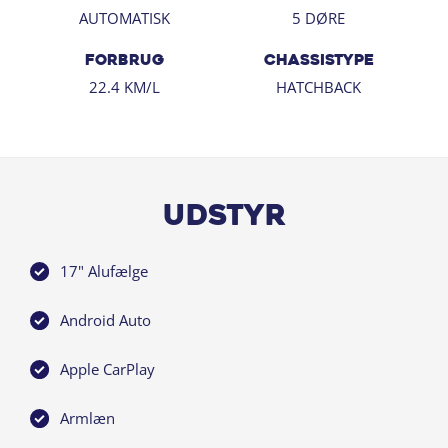
- Aut. nedblændeligt bakspejl
AUTOMATISK
5 DØRE
- LED forlygter
- Fjernlys assistent
FORBRUG
CHASSISTYPE
- DAB+ radio
22.4 KM/L
HATCHBACK
- Digital instrumentering
- El-foldbare spejle m. varme
- El-håndbremse
- Elruder for/bag
- Fartpilot
Udstyr
- Multifunktionslæderrat
- Højdejusterbart forsæder
17" Alufælge
- Musikstreaming via Bluetooth
- Regnsensor
Android Auto
- Automatisk lys
- Mørktonede ruder bag
Apple CarPlay
- Tågelygter
- Splitbagsæde
Armlæn
- Isofix