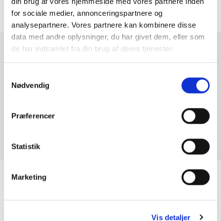
din brug af vores hjemmeside med vores partnere inden
El-foldbare spejle m. varme
for sociale medier, annonceringspartnere og
analysepartnere. Vores partnere kan kombinere disse
El-håndbremse
data med andre oplysninger, du har givet dem, eller som
de har indsamlet fra din brug af deres tjenester.
Elruder for/bag
Er du interesseret i
denne bil?
Samtykkevalg
Fartpilot
Nødvendig
Fjernlys assistent
KONTAKT FORHANDLER
Præferencer
Højdejusterbart forsæder
Statistik
Isofix
Klimaanlæg
Marketing
Se hvad vores
LED forlygter
kunder siger
Vis detaljer