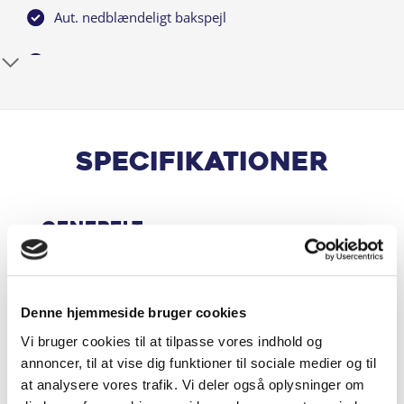
Denne Corsa befinder sig i Aalborg og har en årlig
Aut. nedblændeligt bakspejl
ejerafgift på 1160 kr. Den udleder 99 gram CO2 per km
og kører 22,4 km/l. Hvis du er interesseret i at opleve
Automatgear
denne bil på egen hånd, kontakt forhandleren på
info@maibom.dk.
Automatisk Lys
Automatisk nødbremsesystem
Specifikationer
Bakkamera
Generelt
Blindvinkelassistent
Bluetooth
Motor & Ydelse
Denne hjemmeside bruger cookies
DAB radio
Vi bruger cookies til at tilpasse vores indhold og
annoncer, til at vise dig funktioner til sociale medier og til
Digital instrumentering
Økonomi
at analysere vores trafik. Vi deler også oplysninger om