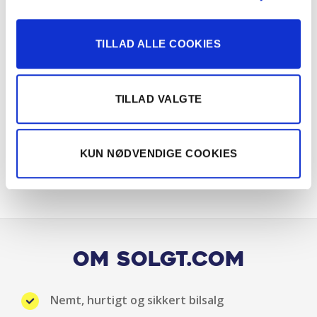
Mørktonede ruder bag
Multifunktionslæderrat
TILLAD ALLE COOKIES
Musikstreaming via bluetooth
TILLAD VALGTE
Panoramaglastag
Parkeringssensor for/bag
KUN NØDVENDIGE COOKIES
Regnsensor
Sædevarme for
Skiltegenkendelse
Om Solgt.com
Splitbagsæde
Nemt, hurtigt og sikkert bilsalg
Tågelygter