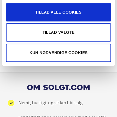
Højdejusterbart forsæder
TILLAD ALLE COOKIES
Isofix
Klimaanlæg 2-zoner
TILLAD VALGTE
LED forlygter
KUN NØDVENDIGE COOKIES
LED kørelys
Mørktonede ruder bag
Multifunktionslæderrat
Om Solgt.com
Musikstreaming via bluetooth
Nemt, hurtigt og sikkert bilsalg
Nøglefri betjening