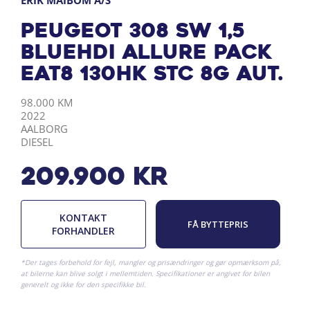
ERIK MAIBOM A/S
Peugeot 308 SW 1,5
BlueHDi Allure Pack
EAT8 130HK Stc 8g Aut.
KILOMETER
ÅRGANG
BY
DRIVMIDDEL
98.000 KM
2022
AALBORG
DIESEL
209.900
kr
KONTAKT
FÅ BYTTEPRIS
FORHANDLER
*Der tages forbehold for fejl, mangler og prisændringer og gør opmærksom på,
at bilerne kan blive solgt i mellemtiden. Specifikationer er angivet for bilen
generelt og ikke for den specifikke bil.