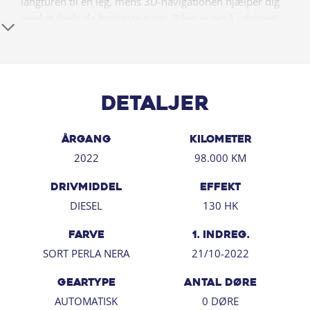
langturen til en leg, mens 3D-navigationen hjælper dig
med at finde de hurtigste ruter. Bilen er også udstyret
med både Apple CarPlay og Android Auto, så du nemt
kan integrere din smartphone til en sømløs
køreoplevelse.
For dem, der har brug for at trække en trailer, er
Detaljer
anhængertrækket aftageligt — perfekt til fleksible
behov.
ÅRGANG
KILOMETER
2022
98.000 KM
**Hovedudstyr:**
- Automatgear
DRIVMIDDEL
EFFEKT
- Adaptiv fartpilot
DIESEL
130 HK
- 3D Navigation
- Apple CarPlay & Android Auto
FARVE
1. INDREG.
- Anhængertræk aftageligt
SORT PERLA NERA
21/10-2022
- Bakkamera
- LED forlygter
GEARTYPE
ANTAL DØRE
- 17" Alufælge
AUTOMATISK
0 DØRE