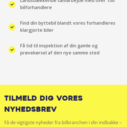
Landsdækkende samarbejde med over 100
Parkeringssensor for/bag
bilforhandlere
Ratgearskifte
Find din byttebil blandt vores forhandleres
klargjorte biler
Regnsensor
Få tid til inspektion af din gamle og
Sædevarme for
prøvekørsel af den nye samme sted
Skiltegenkendelse
Splitbagsæde
Trådløs mobilopladning
Tilmeld dig vores
Udvendig temperaturmåler
nyhedsbrev
USB stik
Få de vigtigste nyheder fra bilbranchen i din indbakke –