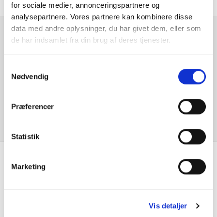
for sociale medier, annonceringspartnere og
Bluetooth
analysepartnere. Vores partnere kan kombinere disse
data med andre oplysninger, du har givet dem, eller som
DAB radio
de har indsamlet fra din brug af deres tjenester.
Er du interesseret i
denne bil?
Diesel partikelfilter
Samtykkevalg
Nødvendig
Digital instrumentering
KONTAKT FORHANDLER
Præferencer
El-foldbare spejle m. varme
El-håndbremse
Statistik
Elruder for/bag
Marketing
Se hvad vores
ESP
kunder siger
Fjernlys assistent
Vis detaljer