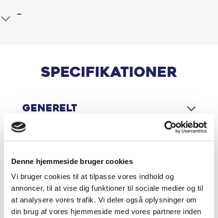
Anhængertræk aftageligt
Apple CarPlay
Armlæn
Specifikationer
Aut. nedblændeligt bakspejl
Generelt
Automatgear
Automatisk Lys
Motor & Ydelse
Automatisk nødbremsesystem
Denne hjemmeside bruger cookies
Vi bruger cookies til at tilpasse vores indhold og
Bakkamera
annoncer, til at vise dig funktioner til sociale medier og til
Økonomi
at analysere vores trafik. Vi deler også oplysninger om
Blindvinkelassistent
din brug af vores hjemmeside med vores partnere inden