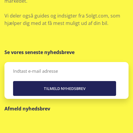
markedet.
Nøglefri start
Vi deler også guides og indsigter fra Solgt.com, som
Parkeringssensor for/bag
hjælper dig med at få mest muligt ud af din bil.
Rat m. varme
Regnsensor
Se vores seneste nyhedsbreve
Sædevarme for
Email
(Påkrævet)
Selealarm
Servo
Afmeld nyhedsbrev
Skiltegenkendelse
Splitbagsæde