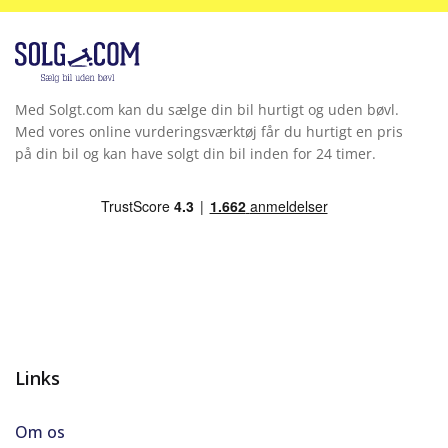
Stemmebetjening
Stofindtræk
Med Solgt.com kan du sælge din bil hurtigt og uden bøvl.
Tågelygter for
Med vores online vurderingsværktøj får du hurtigt en pris
på din bil og kan have solgt din bil inden for 24 timer.
Touchskærm
Udvendig temperaturmåler
USB stik
Vejbaneassistent
Links
Om os