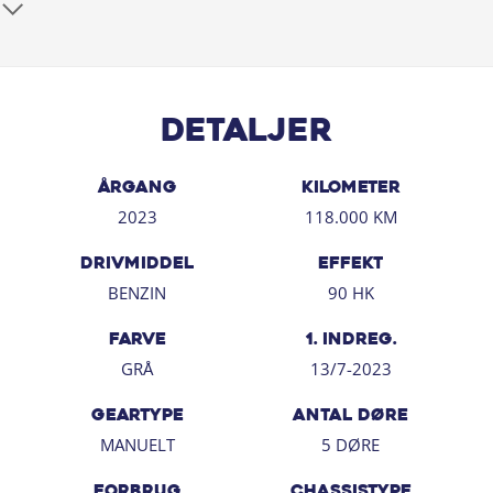
Stemmebetjening, Sædevarme for, Touchskærm,
Udvendig temperaturmåler, USB stik, Tågelygter for,
Højdejusterbart passagersæde, Højdejusterbart
førersæde, Justerbart rat, Kopholder, Læderkabine
(Kunstlæder), Læderrat, Multijusterbart rat,
Detaljer
Splitbagsæde, Stofindtræk, ABS, Airbag, Antispin, Auto
hold, Blindvinkelassistent, Dæktrykssensor, ESP, Isofix,
Selealarm, Skiltegenkendelse, Metallak, Mørktonede
ÅRGANG
KILOMETER
ruder bag, Rat m. varme, Vejbaneassistent, El-foldbare
2023
118.000 KM
spejle, Bagagerumsdækken, Armlæn, Anhængertræk,
DRIVMIDDEL
EFFEKT
18" Alufælge, Fuld LED forlygter
BENZIN
90 HK
FARVE
1. INDREG.
GRÅ
13/7-2023
GEARTYPE
ANTAL DØRE
MANUELT
5 DØRE
FORBRUG
CHASSISTYPE