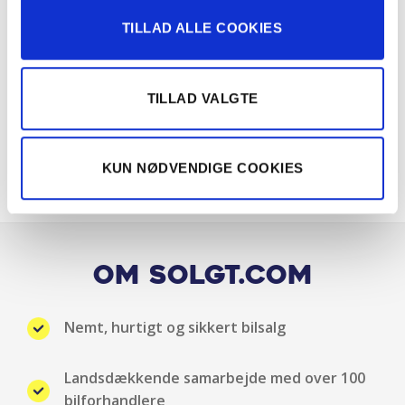
TILLAD ALLE COOKIES
Fuld LED forlygter
Håndfri telefon
TILLAD VALGTE
Højdejusterbart førersæde
KUN NØDVENDIGE COOKIES
Højdejusterbart passagersæde
Infocenter
Isofix
Om Solgt.com
Justerbart rat
Nemt, hurtigt og sikkert bilsalg
Klimaanlæg
Landsdækkende samarbejde med over 100
Kopholder
bilforhandlere