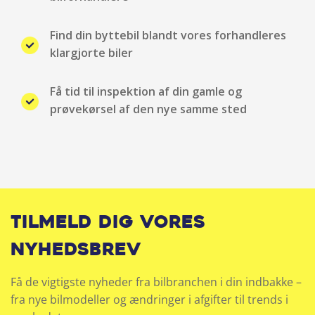
Kørecomputer
Find din byttebil blandt vores forhandleres
klargjorte biler
Læderkabine (kunstlæder)
Få tid til inspektion af din gamle og
Læderrat
prøvekørsel af den nye samme sted
Metallak
Mørktonede ruder bag
Multifunktionsrat
Tilmeld dig vores
Multijusterbart rat
nyhedsbrev
Navigation
Få de vigtigste nyheder fra bilbranchen i din indbakke –
fra nye bilmodeller og ændringer i afgifter til trends i
Nøglefri døre