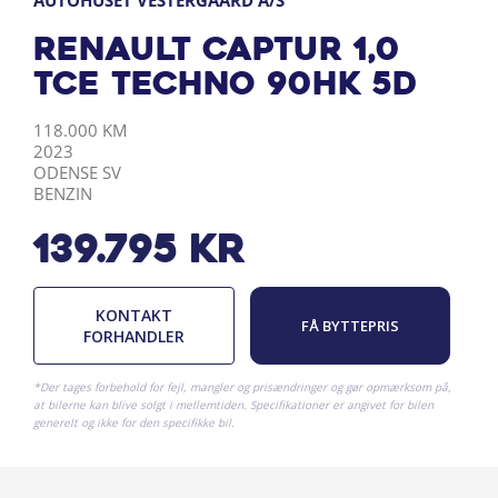
AUTOHUSET VESTERGAARD A/S
Renault Captur 1,0
TCE Techno 90HK 5d
KILOMETER
ÅRGANG
BY
DRIVMIDDEL
118.000 KM
2023
ODENSE SV
BENZIN
139.795
kr
KONTAKT
FÅ BYTTEPRIS
FORHANDLER
*Der tages forbehold for fejl, mangler og prisændringer og gør opmærksom på,
at bilerne kan blive solgt i mellemtiden. Specifikationer er angivet for bilen
generelt og ikke for den specifikke bil.