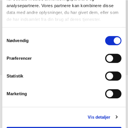
analysepartnere. Vores partnere kan kombinere disse
data med andre oplysninger, du har givet dem, eller som
Dæktrykssensor
Er du interesseret i
de har indsamlet fra din brug af deres tjenester.
denne bil?
Digital instrumentering
Samtykkevalg
Nødvendig
El indst. førersæde m. memory
KONTAKT FORHANDLER
El indst. forsæder
Præferencer
El-foldbare spejle
Statistik
El-håndbremse
Se hvad vores
Marketing
Elruder for/bag
kunder siger
ESP
Vis detaljer
Fartpilot