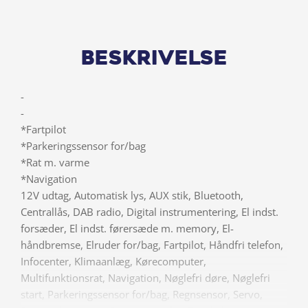
Beskrivelse
-
-
*Fartpilot
*Parkeringssensor for/bag
*Rat m. varme
*Navigation
12V udtag, Automatisk lys, AUX stik, Bluetooth,
Centrallås, DAB radio, Digital instrumentering, El indst.
forsæder, El indst. førersæde m. memory, El-
håndbremse, Elruder for/bag, Fartpilot, Håndfri telefon,
Infocenter, Klimaanlæg, Kørecomputer,
Multifunktionsrat, Navigation, Nøglefri døre, Nøglefri
start, Parkeringssensor for/bag, Regnsensor, Servo,