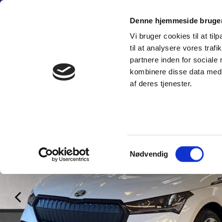
Fortsæt
(+45) 6
til
Denne hjemmeside bruger
indhold
Vi bruger cookies til at til
SÆLG PERSON
til at analysere vores tra
partnere inden for sociale
kombinere disse data med a
af deres tjenester.
Samtykkevalg
Nødvendig