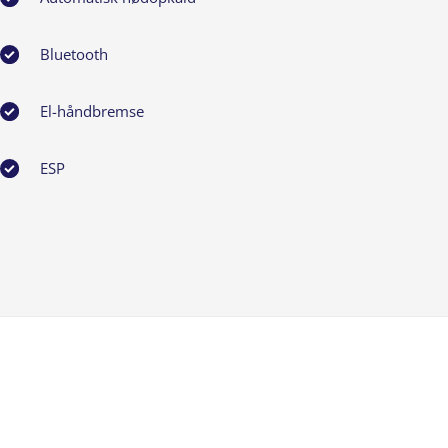
Bluetooth
El-håndbremse
ESP
Højdejusterbart førersæde
Klimaanlæg 2-zoner
Læderrat
Mørktonede ruder bag