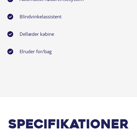
Blindvinkelassistent
Dellæder kabine
Elruder for/bag
Fjernbetjent centrallås
Keyless go
Kurvelys aktivt
Lyssensor
Specifikationer