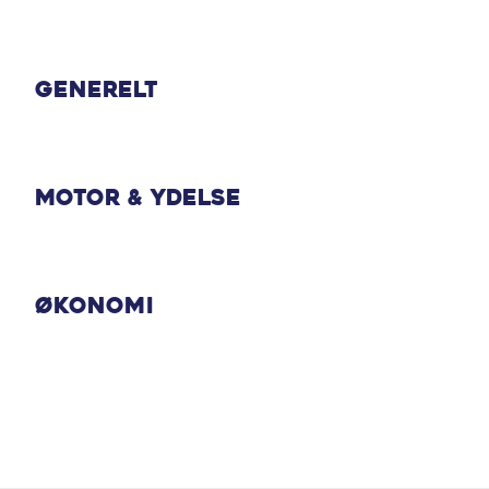
Multifunktionsrat
Regnsensor
Generelt
Selestrammer
Tågelygter
Motor & Ydelse
Udvendig temperaturmåler
Økonomi
Vejskiltgenkendelse