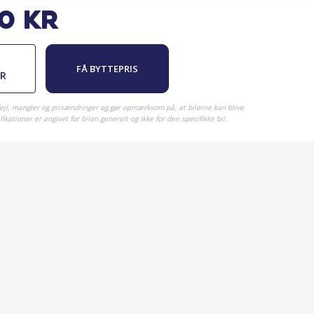
00
kr
FÅ BYTTEPRIS
ER
fejl, mangler og prisændringer og gør opmærksom på, at bilerne kan blive
ikationer er angivet for bilen generelt og ikke for den specifikke bil.