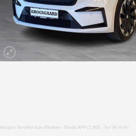
Adaptiv fartpilot kan tilkøbes i Skoda APP (2.900,- for 36 mdr)