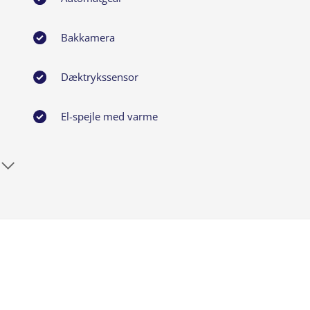
Bakkamera
Dæktrykssensor
El-spejle med varme
Fartpilot
Isofix
Kopholder
LED forlygter