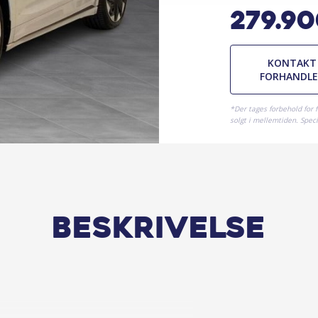
279.9
KONTAKT
FORHANDL
*Der tages forbehold for 
solgt i mellemtiden. Specif
Beskrivelse