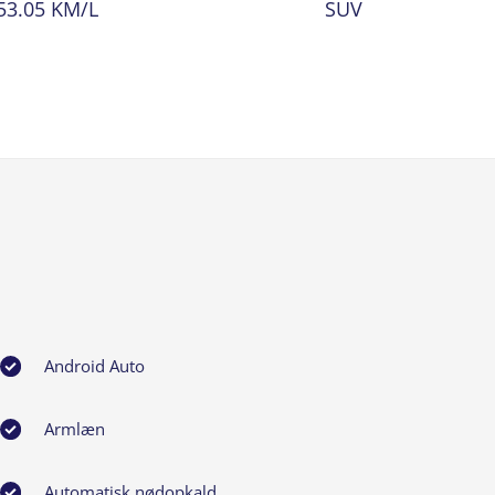
53.05 KM/L
SUV
Android Auto
Armlæn
Automatisk nødopkald