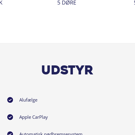
K
5 DØRE
Udstyr
Alufælge
Apple CarPlay
Automatisk nødbremsesystem