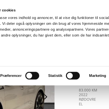
SUPPORT@SOLGT.COM
1 48 45 45
HVERDAGE 9
 cookies
passe vores indhold og annoncer, til at vise dig funktioner til soci
BIL
SÆLG VAREBIL
KØB BIL
KONTAKT OS
ARTIKLER
FIND
fik. Vi deler også oplysninger om din brug af vores hjemmeside m
 medier, annonceringspartnere og analysepartnere. Vores partne
ndre oplysninger, du har givet dem, eller som de har indsamlet 
KROGSGAARD-JE
Skod
Spor
Præferencer
Statistik
Marketing
5d Au
KILOMETER
ÅRGANG
BY
DRIVMIDDEL
83.000 KM
2022
RØDOVRE
EL