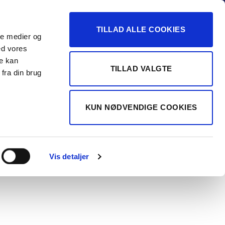
-16
TILLAD ALLE COOKIES
ale medier og
Vurdér min bil
 FORHANDLER
ed vores
re kan
TILLAD VALGTE
fra din brug
NSEN AUTOMOBILER A/S
KUN NØDVENDIGE COOKIES
a Enyaq 80 iV
tline 204HK
Vis detaljer
t.