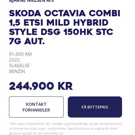
BJARNE NIELSEN A/S
Skoda Octavia Combi
1,5 eTSI Mild hybrid
Style DSG 150HK Stc
7g Aut.
KILOMETER
ÅRGANG
BY
DRIVMIDDEL
91.000 KM
2022
SLAGELSE
BENZIN
244.900
kr
KONTAKT
FÅ BYTTEPRIS
FORHANDLER
*Der tages forbehold for fejl, mangler og prisændringer og gør opmærksom på,
at bilerne kan blive solgt i mellemtiden. Specifikationer er angivet for bilen
generelt og ikke for den specifikke bil.