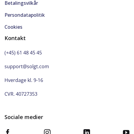
Betalingsvilkår
Navigation
Persondatapolitik
Cookies
Nøglefri døre
Kontakt
Nøglefri start
(+45) 61 48 45 45
Parkeringssensor bag
support@solgt.com
Passager-airbag
Hverdage kl. 9-16
Radio
CVR. 40727353
Ratgearskifte
Regnsensor
Sociale medier
RING FOR PRØVETUR