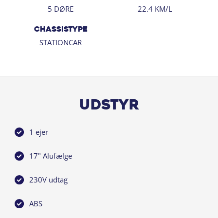
- Touch skærm
5 DØRE
22.4 KM/L
- Trådløs mobilopladning
CHASSISTYPE
- 17" alufælge
STATIONCAR
- Svingbart anhængertræk (manuel) med op til 1.500 kg
på krogen m/bremser
- Fuld LED forlygter
- Mørktonede ruder bag
- Ambiente belysning
- Automatisk nødbremsesystem
Udstyr
- Blindvinkelassistent
- Isofix
1 ejer
- Digitalt cockpit
17" Alufælge
Bilen er ikke-ryger, kommer fra første ejer og leveres
nysynet. For at arrangere en fremvisning eller prøvetur,
230V udtag
kontakt Andreas Hallas på 59 48 06 48 eller
anha@bn.dk. Undgå at køre forgæves - ring for
ABS
fremvisning. Denne bil kan finansieres både med og
uden udbetaling. Bilen er tilgængelig hos Bjarne Nielsen