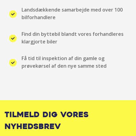
Landsdækkende samarbejde med over 100
Elektrisk parkeringsbremse
bilforhandlere
Elruder for/bag
Find din byttebil blandt vores forhandleres
klargjorte biler
ESP
Få tid til inspektion af din gamle og
Fartpilot adaptiv
prøvekørsel af den nye samme sted
Fjernbetjent centrallås
for mere info kontakt Andreas Hallas på tlf 59 48 06
48 eller anha@bn.dk
Fører-airbag
Tilmeld dig vores
Førerovervågning med advarsel
nyhedsbrev