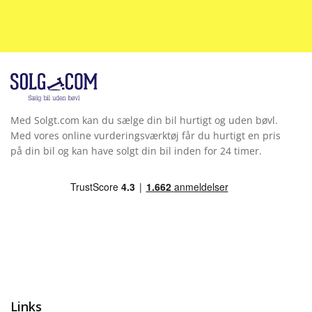
Ikke ryger
Indfarvede kofangere
Infocenter
Isofix
Med Solgt.com kan du sælge din bil hurtigt og uden bøvl.
Med vores online vurderingsværktøj får du hurtigt en pris
Justerbart rat
på din bil og kan have solgt din bil inden for 24 timer.
Klimaanlæg 3-zoner
Kopholder
Kørecomputer
Læderrat
Links
LED forlygter