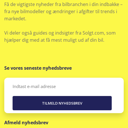
Få de vigtigste nyheder fra bilbranchen i din indbakke –
Fuld LED forlygter
fra nye bilmodeller og ændringer i afgifter til trends i
markedet.
Håndfri telefon
Højdejusterbart førersæde
Vi deler også guides og indsigter fra Solgt.com, som
hjælper dig med at få mest muligt ud af din bil.
Højdejusterbart passagersæde
Hos Bjarne Nielsen tager vi alle biler i bytte uanset
mærke
Se vores seneste nyhedsbreve
alder
Email
(Påkrævet)
kilometer eller stand. DENNE BIL KAN FINANSIERES
BÅDE MED OG UDEN UDBETALING
Hvide blinklys
Afmeld nyhedsbrev