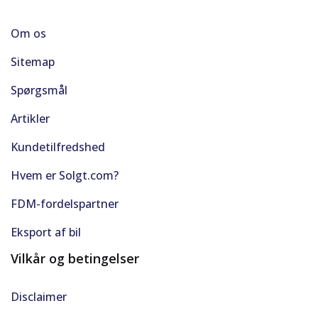
Om os
LED kørelys
Sitemap
LED LYS I VARERUM
Spørgsmål
LED-lys i loftet
Artikler
Leveres nysynet
Kundetilfredshed
Lyssensor
Hvem er Solgt.com?
FDM-fordelspartner
Midterarmlæn
Eksport af bil
Mørktonede ruder bag
Vilkår og betingelser
Multifunktionsrat
Disclaimer
Musikstreaming via bluetooth