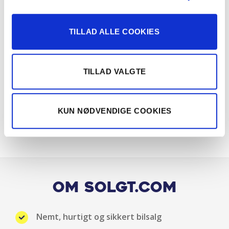
Bluetooth
Centrallås
TILLAD ALLE COOKIES
DAB radio
TILLAD VALGTE
Dæktrykssensor
Digital instrumentering
KUN NØDVENDIGE COOKIES
Digitalt Cockpit
El-foldbare spejle m. varme
El-håndbremse
Om Solgt.com
El-spejle med varme
Nemt, hurtigt og sikkert bilsalg
Elektrisk bagklap