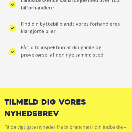
Landsdækkende samarbejde med over 100
Kørecomputer
bilforhandlere
Kunstlæder
Find din byttebil blandt vores forhandleres
klargjorte biler
LED baglygter
Få tid til inspektion af din gamle og
LED forlygter
prøvekørsel af den nye samme sted
LED kørelys
Lyssensor
Matrix LED forlygter
Tilmeld dig vores
Mørktonede ruder bag
nyhedsbrev
Multifunktionsrat
Få de vigtigste nyheder fra bilbranchen i din indbakke –