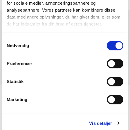
for sociale medier, annonceringspartnere og
Dæktrykssensor
analysepartnere. Vores partnere kan kombinere disse
data med andre oplysninger, du har givet dem, eller som
Digital instrumentering
de har indsamlet fra din brug af deres tjenester.
Er du interesseret i
denne bil?
El indst. førersæde
Samtykkevalg
Nødvendig
El-foldbare spejle m. varme
KONTAKT FORHANDLER
Præferencer
El-håndbremse
Elektrisk bagklap
Statistik
Elruder for/bag
Marketing
Se hvad vores
Fartpilot adaptiv
kunder siger
Fjernbetjent centrallås
Vis detaljer