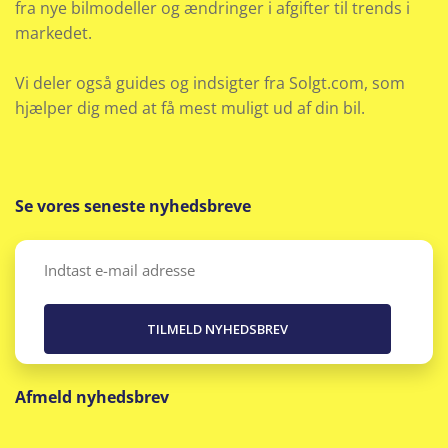
fra nye bilmodeller og ændringer i afgifter til trends i
Musikstreaming via bluetooth
markedet.
Navigation
Vi deler også guides og indsigter fra Solgt.com, som
Nøglefri døre
hjælper dig med at få mest muligt ud af din bil.
Nøglefri start
Parkeringssensor bag
Se vores seneste nyhedsbreve
Parkeringssensor for
Email
(Påkrævet)
Parkeringssensor for/bag
Radio
Afmeld nyhedsbrev
Rat m. varme