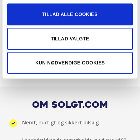
Fuld LED forlygter
TILLAD ALLE COOKIES
Glastag
Håndfri telefon
TILLAD VALGTE
Head-up display
KUN NØDVENDIGE COOKIES
Infocenter
Isofix
Justerbart rat
Om Solgt.com
Klimaanlæg
Nemt, hurtigt og sikkert bilsalg
Kopholder