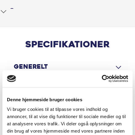
Ambiente belysning
Antispin
Armlæn
Specifikationer
Automatgear
Generelt
Automatisk op-/nedblænding
Bakkamera
Motor & Ydelse
Blindvinkelassistent
Denne hjemmeside bruger cookies
Vi bruger cookies til at tilpasse vores indhold og
Bluetooth
annoncer, til at vise dig funktioner til sociale medier og til
Økonomi
at analysere vores trafik. Vi deler også oplysninger om
Centrallås
din brug af vores hjemmeside med vores partnere inden