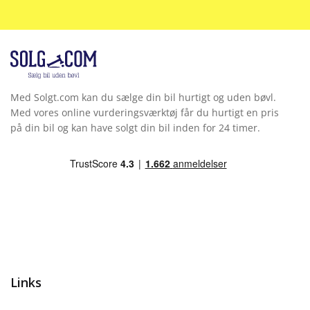
Regnsensor
Sædevarme for
Servo
Med Solgt.com kan du sælge din bil hurtigt og uden bøvl.
Skiltegenkendelse
Med vores online vurderingsværktøj får du hurtigt en pris
på din bil og kan have solgt din bil inden for 24 timer.
Splitbagsæde
Startspærre
Udvendig temperaturmåler
Links