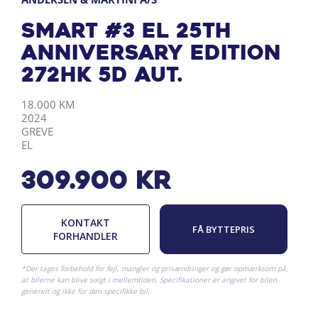
Smart #3 EL 25th
Anniversary Edition
272HK 5d Aut.
KILOMETER
ÅRGANG
BY
DRIVMIDDEL
18.000 KM
2024
GREVE
EL
309.900
kr
KONTAKT
FÅ BYTTEPRIS
FORHANDLER
*Der tages forbehold for fejl, mangler og prisændringer og gør opmærksom på,
at bilerne kan blive solgt i mellemtiden. Specifikationer er angivet for bilen
generelt og ikke for den specifikke bil.