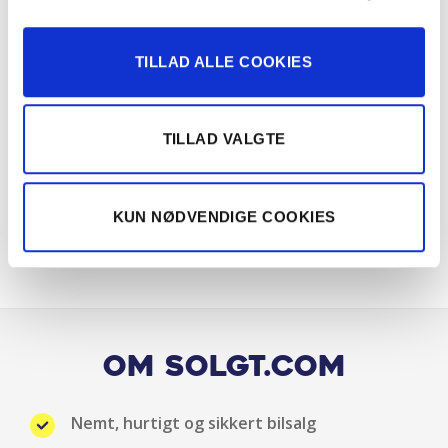
Lyssensor
Multifunktionsrat
TILLAD ALLE COOKIES
Musikstreaming via bluetooth
TILLAD VALGTE
Parkeringssensor bag
Radio
KUN NØDVENDIGE COOKIES
Servo
Splitbagsæde
Startspærre
Om Solgt.com
Stofindtræk
Nemt, hurtigt og sikkert bilsalg
Udvendig temperaturmåler