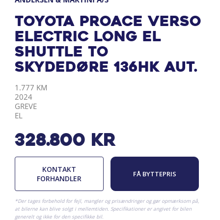
Toyota Proace Verso
Electric Long EL
Shuttle To
skydedøre 136HK Aut.
KILOMETER
ÅRGANG
BY
DRIVMIDDEL
1.777 KM
2024
GREVE
EL
328.800
kr
KONTAKT
FÅ BYTTEPRIS
FORHANDLER
*Der tages forbehold for fejl, mangler og prisændringer og gør opmærksom på,
at bilerne kan blive solgt i mellemtiden. Specifikationer er angivet for bilen
generelt og ikke for den specifikke bil.