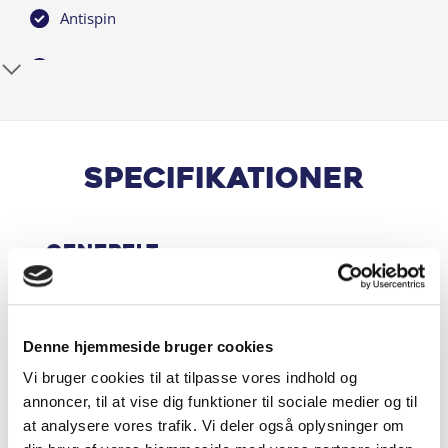
Antispin
Apple CarPlay
Automatgear
Centrallås
Specifikationer
Digital instrumentering
Generelt
El-håndbremse
El-spejle med varme
Motor & Ydelse
Denne hjemmeside bruger cookies
Elruder for/bag
Vi bruger cookies til at tilpasse vores indhold og
annoncer, til at vise dig funktioner til sociale medier og til
Fartpilot
Økonomi
at analysere vores trafik. Vi deler også oplysninger om