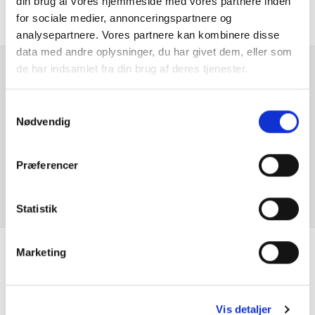
din brug af vores hjemmeside med vores partnere inden
Fjernbetjent centrallås
for sociale medier, annonceringspartnere og
analysepartnere. Vores partnere kan kombinere disse
Håndfri telefon
data med andre oplysninger, du har givet dem, eller som
de har indsamlet fra din brug af deres tjenester.
Infocenter
Er du interesseret i
denne bil?
Samtykkevalg
Isofix
Nødvendig
Justerbart rat
KONTAKT FORHANDLER
Præferencer
Klimaanlæg
Statistik
Klimaanlæg 2-zoner
Kopholder
Marketing
Se hvad vores
Kørecomputer
kunder siger
Vis detaljer