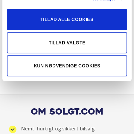
Justerbart rat
Klimaanlæg 3-zoner
TILLAD ALLE COOKIES
Kopholder
TILLAD VALGTE
Kørecomputer
Læderrat
KUN NØDVENDIGE COOKIES
Multifunktionsrat
Musikstreaming via bluetooth
Parkeringssensor for/bag
Om Solgt.com
Regnsensor
Nemt, hurtigt og sikkert bilsalg