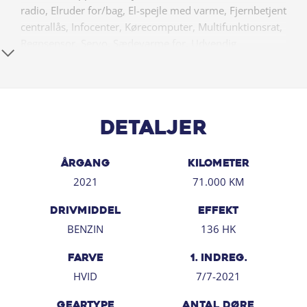
radio, Elruder for/bag, El-spejle med varme, Fjernbetjent
centrallås, Infocenter, Kørecomputer, Multifunktionsrat,
Regnsensor, Servo, Sædevarme for, Udvendig
temperaturmåler, USB stik, Indfarvede kofangere,
Tagræling, Tågelygter, Armlæn, Bagagerumsdækken,
Højdejusterbart førersæde, Justerbart rat, Kopholder,
Læderrat, ABS, Airbag, ESP, Dæktrykssensor,
Blindvinkelassistent, Automatisk nødbremsesystem,
Detaljer
Isofix, Startspærre, 7 sæder
ÅRGANG
KILOMETER
2021
71.000 KM
DRIVMIDDEL
EFFEKT
BENZIN
136 HK
FARVE
1. INDREG.
HVID
7/7-2021
GEARTYPE
ANTAL DØRE