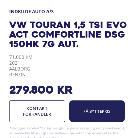
INDKILDE AUTO A/S
VW Touran 1,5 TSI EVO
ACT Comfortline DSG
150HK 7g Aut.
KILOMETER
ÅRGANG
BY
DRIVMIDDEL
71.000 KM
2021
AALBORG
BENZIN
279.800
kr
KONTAKT
FÅ BYTTEPRIS
FORHANDLER
*Der tages forbehold for fejl, mangler og prisændringer og gør opmærksom på,
at bilerne kan blive solgt i mellemtiden. Specifikationer er angivet for bilen