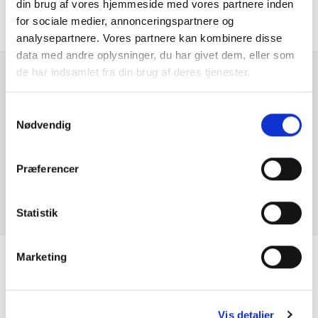
din brug af vores hjemmeside med vores partnere inden
El-spejle med varme
for sociale medier, annonceringspartnere og
analysepartnere. Vores partnere kan kombinere disse
Elruder for/bag
data med andre oplysninger, du har givet dem, eller som
de har indsamlet fra din brug af deres tjenester.
ESP
Er du interesseret i
Samtykkevalg
denne bil?
Fartpilot adaptiv
Nødvendig
Fjernbetjent centrallås
KONTAKT FORHANDLER
Præferencer
Højdejusterbart førersæde
Statistik
Indfarvede kofangere
Infocenter
Marketing
Se hvad vores
Isofix
kunder siger
Vis detaljer