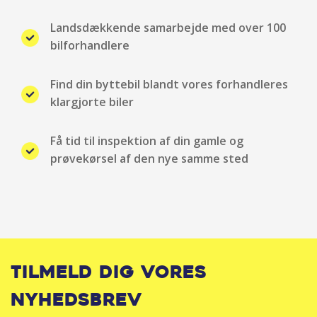
Sædevarme for
Landsdækkende samarbejde med over 100
Servo
bilforhandlere
Startspærre
Find din byttebil blandt vores forhandleres
klargjorte biler
Tågelygter
Få tid til inspektion af din gamle og
Tagræling
prøvekørsel af den nye samme sted
Udvendig temperaturmåler
USB stik
Tilmeld dig vores
nyhedsbrev