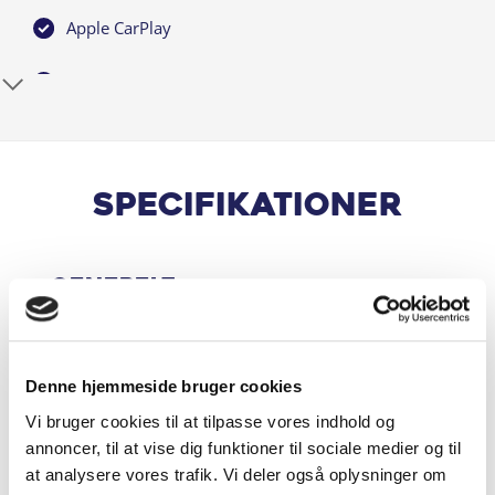
Apple CarPlay
Armlæn
Automatgear
Automatisk nødbremsesystem
Specifikationer
Bagagerumsdækken
Generelt
Blindvinkelassistent
Bluetooth
Motor & Ydelse
Denne hjemmeside bruger cookies
DAB radio
Vi bruger cookies til at tilpasse vores indhold og
annoncer, til at vise dig funktioner til sociale medier og til
Dæktrykssensor
Økonomi
at analysere vores trafik. Vi deler også oplysninger om