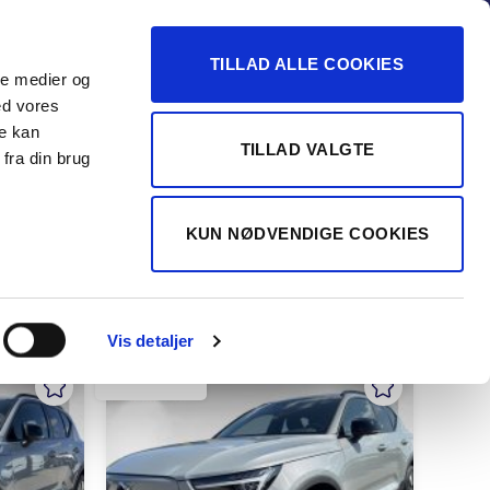
-16
TILLAD ALLE COOKIES
ale medier og
Vurdér min bil
 FORHANDLER
ed vores
re kan
TILLAD VALGTE
fra din brug
KUN NØDVENDIGE COOKIES
Vis detaljer
HILLERØD