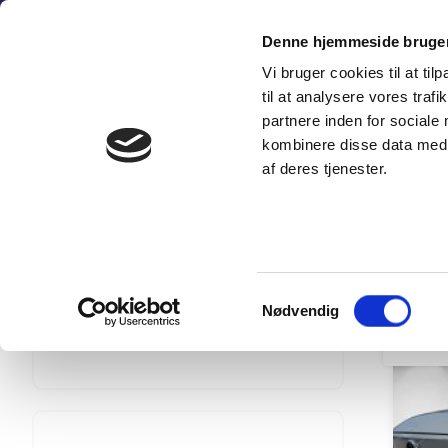
Fortsæt
(+45) 6
til
Denne hjemmeside bruger
indhold
Vi bruger cookies til at til
SÆLG PERSON
til at analysere vores tra
partnere inden for sociale
kombinere disse data med a
af deres tjenester.
MINE F
Pris
Samtykkevalg
Nødvendig
1 kr
1 542 820 kr
HILLER