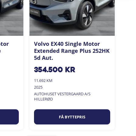
otor
Volvo EX40 Single Motor
e
Extended Range Plus 252HK
5d Aut.
354.500
kr
11.692 KM
2025
AUTOHUSET VESTERGAARD A/S
HILLERØD
FÅ BYTTEPRIS