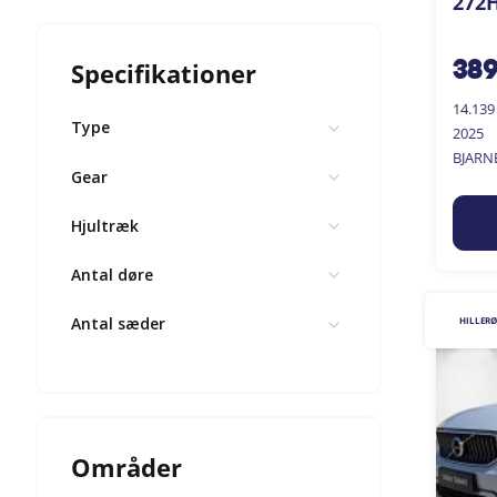
272H
Specifikationer
38
14.13
Type
2025
BJARN
Gear
Hjultræk
Antal døre
Antal sæder
HILLER
Områder