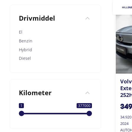
HILLER
Drivmiddel
El
Benzin
Hybrid
Diesel
Volv
Ext
Kilometer
252H
1
377000
34
34.92
2024
AUTOH