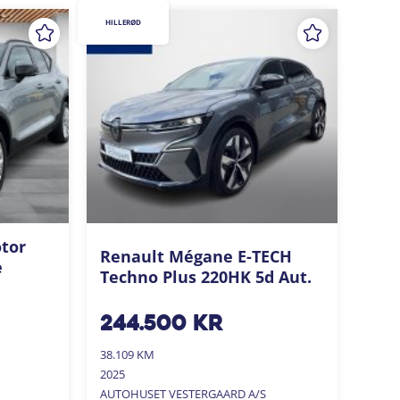
HILLERØD
otor
Renault Mégane E-TECH
e
Techno Plus 220HK 5d Aut.
244.500
kr
38.109 KM
2025
AUTOHUSET VESTERGAARD A/S