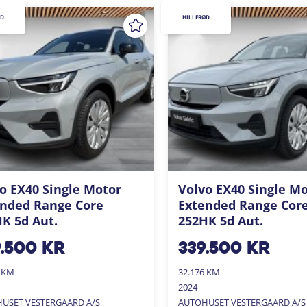
ØD
HILLERØD
o EX40 Single Motor
Volvo EX40 Single M
ended Range Core
Extended Range Cor
K 5d Aut.
252HK 5d Aut.
9.500
kr
339.500
kr
0 KM
32.176 KM
2024
USET VESTERGAARD A/S
AUTOHUSET VESTERGAARD A/S