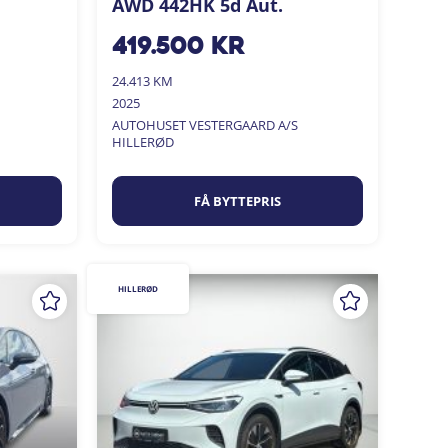
AWD 442HK 5d Aut.
419.500
kr
24.413 KM
2025
AUTOHUSET VESTERGAARD A/S
HILLERØD
FÅ BYTTEPRIS
HILLERØD