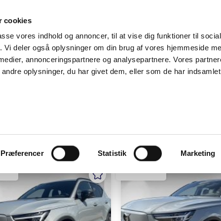
SUPPORT@SOLGT.COM
1 48 45 45
HVERDAGE 9
 cookies
passe vores indhold og annoncer, til at vise dig funktioner til soci
BIL
SÆLG VAREBIL
KØB BIL
KONTAKT OS
ARTIKLER
FIND
fik. Vi deler også oplysninger om din brug af vores hjemmeside m
 medier, annonceringspartnere og analysepartnere. Vores partne
ndre oplysninger, du har givet dem, eller som de har indsamlet 
AVORITTER
0
Præferencer
Statistik
Marketing
ØD
HILLERØD