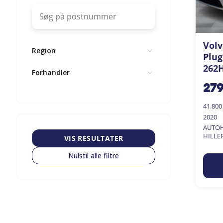
Volv
Region
Plug
262H
Forhandler
27
41.80
2020
AUTOH
HILLE
VIS RESULTATER
Nulstil alle filtre