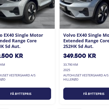
o EX40 Single Motor
Volvo EX40 Single M
ended Range Core
Extended Range Cor
K 5d Aut.
252HK 5d Aut.
9.500
kr
349.500
kr
0 KM
33.790 KM
2025
USET VESTERGAARD A/S
AUTOHUSET VESTERGAARD A/S
RØD
HILLERØD
FÅ BYTTEPRIS
FÅ BYTTEPRIS