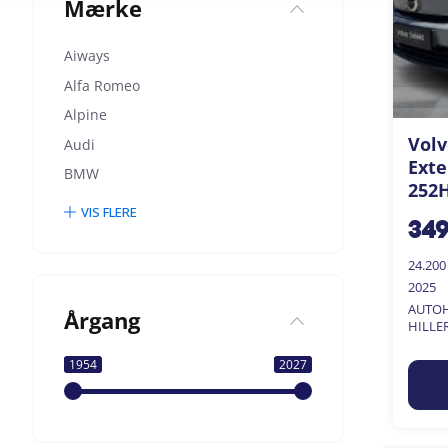
Mærke
Aiways
Alfa Romeo
Alpine
Volv
Audi
Ext
BMW
252H
VIS FLERE
34
24.20
2025
AUTOH
Årgang
HILLE
1954
2027