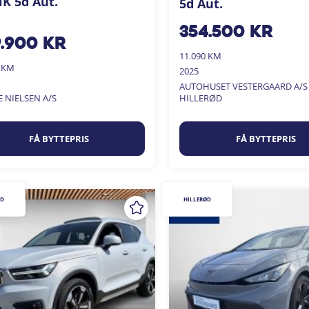
K 5d Aut.
5d Aut.
354.500
kr
9.900
kr
11.090 KM
9 KM
2025
AUTOHUSET VESTERGAARD A/S
E NIELSEN A/S
HILLERØD
FÅ BYTTEPRIS
FÅ BYTTEPRIS
ØD
HILLERØD