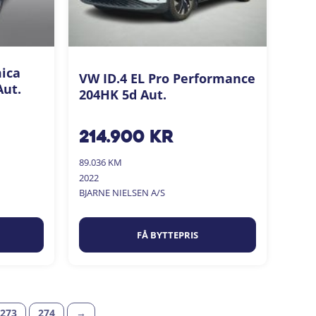
ica
VW ID.4 EL Pro Performance
Aut.
204HK 5d Aut.
214.900
kr
89.036 KM
2022
BJARNE NIELSEN A/S
FÅ BYTTEPRIS
273
274
→