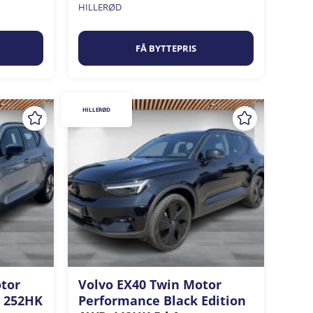
HILLERØD
FÅ BYTTEPRIS
HILLERØD
otor
Volvo EX40 Twin Motor
s 252HK
Performance Black Edition