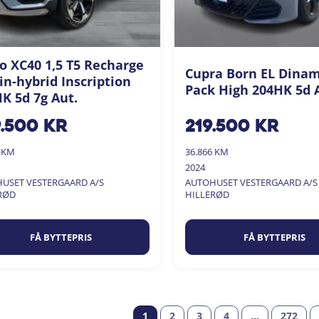
o XC40 1,5 T5 Recharge
Cupra Born EL Dinam
in-hybrid Inscription
Pack High 204HK 5d 
K 5d 7g Aut.
9.500
kr
219.500
kr
0 KM
36.866 KM
2024
USET VESTERGAARD A/S
AUTOHUSET VESTERGAARD A/S
RØD
HILLERØD
FÅ BYTTEPRIS
FÅ BYTTEPRIS
1
2
3
4
…
272