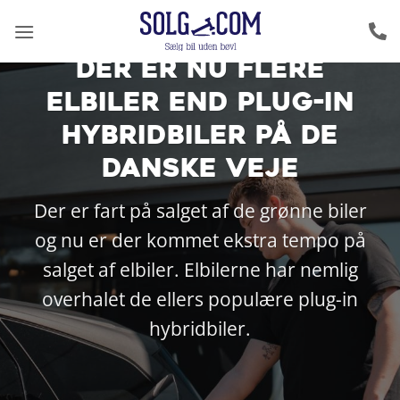
Fortsæt
til
indhold
Der er nu flere
elbiler end plug-in
hybridbiler på de
danske veje
Der er fart på salget af de grønne biler
og nu er der kommet ekstra tempo på
salget af elbiler. Elbilerne har nemlig
overhalet de ellers populære plug-in
hybridbiler.