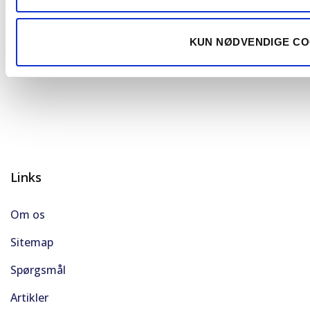
Med vores online vurderingsværktøj får du hurtigt en pris
på din bil og kan have solgt din bil inden for 24 timer.
KUN NØDVENDIGE CO
Links
Om os
Sitemap
Spørgsmål
Artikler