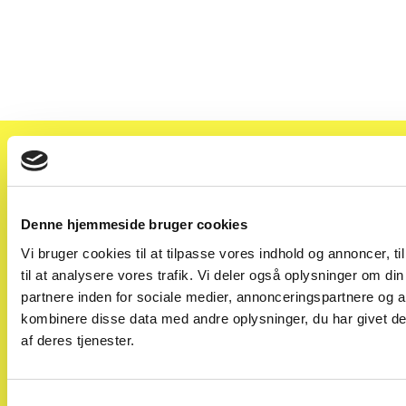
Tilmeld dig vores nyhedsbrev
Få de vigtigste nyheder fra bilbranchen i din indbakke –
fra nye bilmodeller og ændringer i afgifter til trends i
Denne hjemmeside bruger cookies
markedet.
Vi bruger cookies til at tilpasse vores indhold og annoncer, til
til at analysere vores trafik. Vi deler også oplysninger om 
Vi deler også guides og indsigter fra Solgt.com, som
partnere inden for sociale medier, annonceringspartnere og 
hjælper dig med at få mest muligt ud af din bil.
kombinere disse data med andre oplysninger, du har givet de
af deres tjenester.
Samtykkevalg