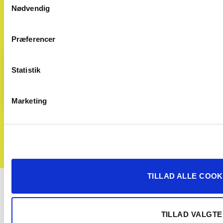
Nødvendig
Se vores seneste nyhedsbreve
Præferencer
Email
(Påkrævet)
Statistik
Marketing
Afmeld nyhedsbrev
TILLAD ALLE COOK
TILLAD VALGTE
Med Solgt.com kan du sælge din bil hurtigt og uden bøvl.