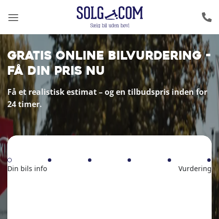
Fortsæt
til
indhold
Gratis online bilvurdering -
Få din pris nu
Få et realistisk estimat – og en tilbudspris inden for
24 timer.