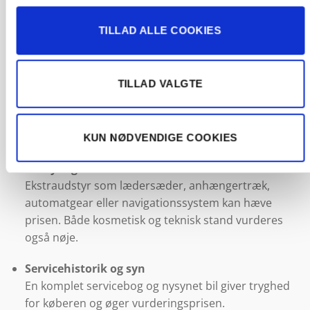
Bilens mærke og model
TILLAD ALLE COOKIES
Nogle bilmærker holder værdien bedre end andre –
eksempelvis har tyske og japanske mærker som VW,
BMW, Toyota og Mazda ofte høj efterspørgsel.
TILLAD VALGTE
Kilometertal og årgang
Jo færre kilometer bilen har kørt, og jo nyere bilens
år er, desto højere pris vil den typisk kunne opnå.
KUN NØDVENDIGE COOKIES
Udstyr og stand
Ekstraudstyr som lædersæder, anhængertræk,
automatgear eller navigationssystem kan hæve
prisen. Både kosmetisk og teknisk stand vurderes
også nøje.
Servicehistorik og syn
En komplet servicebog og nysynet bil giver tryghed
for køberen og øger vurderingsprisen.