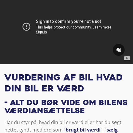
Vurdering af bil hvad
din bil er værd
- Alt du bør vide om bilens
værdiansættelse
Har du styr på, hvad din bil er værd eller har du søgt
nettet tyndt med ord som ”
brugt bil værdi
”, ”
sælg