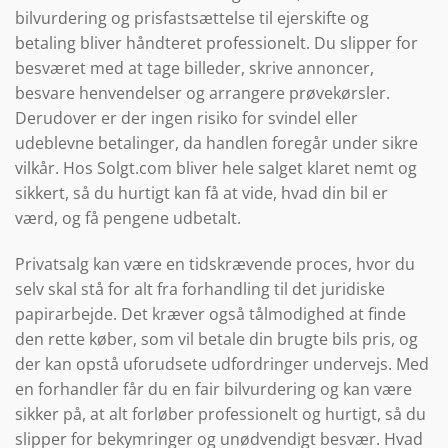
bilvurdering og prisfastsættelse til ejerskifte og
betaling bliver håndteret professionelt. Du slipper for
besværet med at tage billeder, skrive annoncer,
besvare henvendelser og arrangere prøvekørsler.
Derudover er der ingen risiko for svindel eller
udeblevne betalinger, da handlen foregår under sikre
vilkår. Hos Solgt.com bliver hele salget klaret nemt og
sikkert, så du hurtigt kan få at vide, hvad din bil er
værd, og få pengene udbetalt.
Privatsalg kan være en tidskrævende proces, hvor du
selv skal stå for alt fra forhandling til det juridiske
papirarbejde. Det kræver også tålmodighed at finde
den rette køber, som vil betale din brugte bils pris, og
der kan opstå uforudsete udfordringer undervejs. Med
en forhandler får du en fair bilvurdering og kan være
sikker på, at alt forløber professionelt og hurtigt, så du
slipper for bekymringer og unødvendigt besvær. Hvad