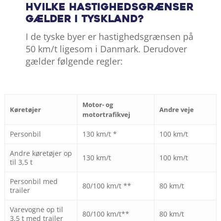
Hvilke hastighedsgrænser
gælder i Tyskland?
I de tyske byer er hastighedsgrænsen på
50 km/t ligesom i Danmark. Derudover
gælder følgende regler:
Motor- og
Køretøjer
Andre veje
motortrafikvej
Personbil
130 km/t *
100 km/t
Andre køretøjer op
130 km/t
100 km/t
til 3,5 t
Personbil med
80/100 km/t **
80 km/t
trailer
Varevogne op til
80/100 km/t**
80 km/t
3,5 t med trailer