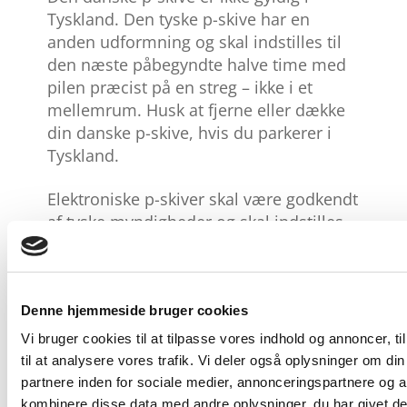
Tyskland. Den tyske p-skive har en
anden udformning og skal indstilles til
den næste påbegyndte halve time med
pilen præcist på en streg – ikke i et
mellemrum. Husk at fjerne eller dække
din danske p-skive, hvis du parkerer i
Tyskland.
Elektroniske p-skiver skal være godkendt
af tyske myndigheder og skal indstilles
korrekt for at være gyldige.
Er der miljøzoner i
Denne hjemmeside bruger cookies
Tyskland?
Vi bruger cookies til at tilpasse vores indhold og annoncer, til
Mange tyske byer har etableret
til at analysere vores trafik. Vi deler også oplysninger om 
miljøzoner i Tyskland (Umweltzonen) for
partnere inden for sociale medier, annonceringspartnere og 
at begrænse luftforureningen. Flere byer
kombinere disse data med andre oplysninger, du har givet de