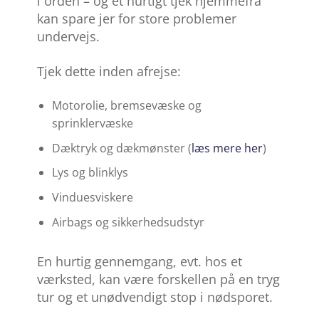
i orden – og et hurtigt tjek hjemmefra
kan spare jer for store problemer
undervejs.
Tjek dette inden afrejse:
Motorolie, bremsevæske og
sprinklervæske
Dæktryk og dækmønster (
læs mere her
)
Lys og blinklys
Vinduesviskere
Airbags og sikkerhedsudstyr
En hurtig gennemgang, evt. hos et
værksted, kan være forskellen på en tryg
tur og et unødvendigt stop i nødsporet.