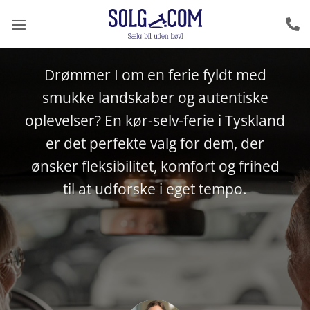
Fortsæt
Kør-selv-ferie i
til
Tyskland
indhold
Drømmer I om en ferie fyldt med
smukke landskaber og autentiske
oplevelser? En kør-selv-ferie i Tyskland
er det perfekte valg for dem, der
ønsker fleksibilitet, komfort og frihed
til at udforske i eget tempo.