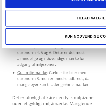
tyske motorkontorer. Det skal sidde
synligt i bilen, især hvis du vil parkere
på elbilpladser eller nyde miljøzonernes
TILLAD VALGTE
fordele.
Andre typer af
KUN NØDVENDIGE CO
miljømærker i Tyskland
Grønt miljømærke
: Gyldigt for biler med
euronorm 4, 5 og 6. Dette er det mest
almindelige og nødvendige mærke for
adgang til miljøzoner.
Gult miljømærke
: Gælder for biler med
euronorm 3, men er mindre udbredt, da
mange byer kun tillader grønne mærker
Det er ulovligt at køre i en tysk miljøzone
uden et gyldigt miljømærke. Manglende