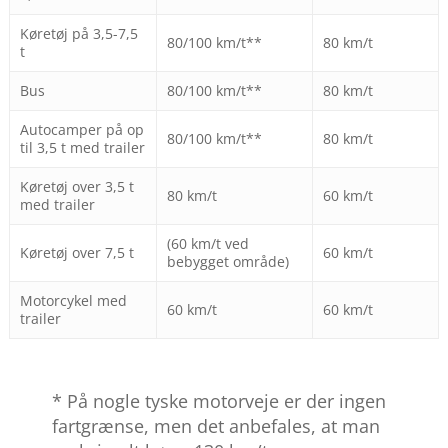
Køretøj på 3,5-7,5
80/100 km/t**
80 km/t
t
Bus
80/100 km/t**
80 km/t
Autocamper på op
80/100 km/t**
80 km/t
til 3,5 t med trailer
Køretøj over 3,5 t
80 km/t
60 km/t
med trailer
(60 km/t ved
Køretøj over 7,5 t
60 km/t
bebygget område)
Motorcykel med
60 km/t
60 km/t
trailer
* På nogle tyske motorveje er der ingen
fartgrænse, men det anbefales, at man